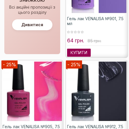
ЗНИЖКОЮ
Всі акційні пропозиції з
цього розділу
Гель лак VENALISA №901, 7.5
мл
Дивитися
64 грн.
85 грн.
КУПИТИ
- 25%
- 25%
Гель лак VENALISA №905, 7.5
Гель лак VENALISA №912, 7.5