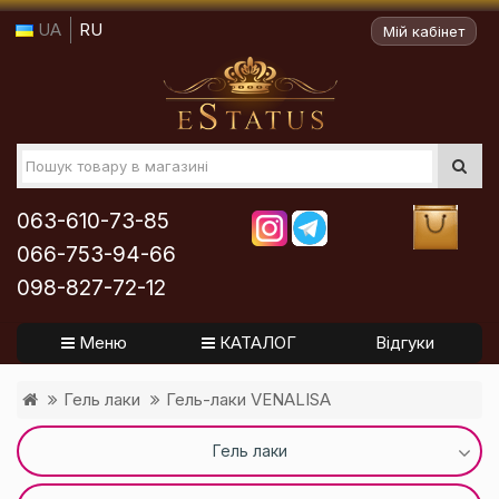
UA
RU
Мій кабінет
063-610-73-85
066-753-94-66
098-827-72-12
Меню
КАТАЛОГ
Відгуки
Гель лаки
Гель-лаки VENALISA
Гель лаки