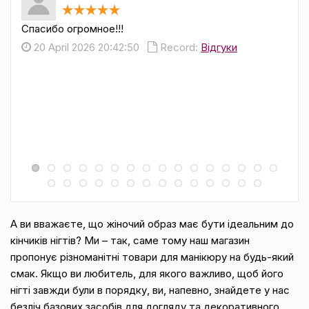
Спасибо огромное!!!
зам
ціл
20 April 2026 20:42:50
Record:
Відгуки
1
А ви вважаєте, що жіночий образ має бути ідеальним до
кінчиків нігтів? Ми – так, саме тому наш магазин
пропонує різноманітні товари для манікюру на будь-який
смак. Якщо ви любитель, для якого важливо, щоб його
нігті завжди були в порядку, ви, напевно, знайдете у нас
безліч базових засобів для догляду та декоративного