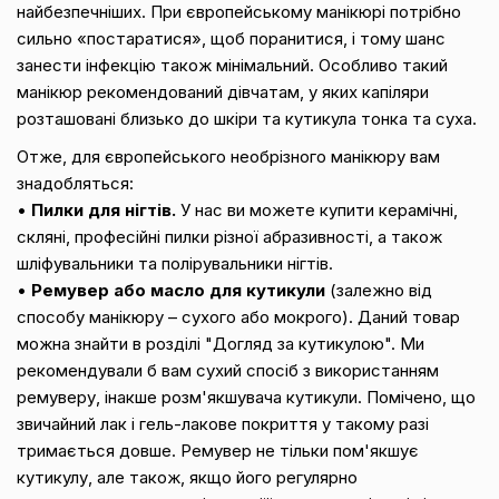
найбезпечніших. При європейському манікюрі потрібно
сильно «постаратися», щоб поранитися, і тому шанс
занести інфекцію також мінімальний. Особливо такий
манікюр рекомендований дівчатам, у яких капіляри
розташовані близько до шкіри та кутикула тонка та суха.
Отже, для європейського необрізного манікюру вам
знадобляться:
•
Пилки для нігтів.
У нас ви можете купити керамічні,
скляні, професійні пилки різної абразивності, а також
шліфувальники та полірувальники нігтів.
•
Ремувер або масло для кутикули
(залежно від
способу манікюру – сухого або мокрого). Даний товар
можна знайти в розділі "Догляд за кутикулою". Ми
рекомендували б вам сухий спосіб з використанням
ремуверу, інакше розм'якшувача кутикули. Помічено, що
звичайний лак і гель-лакове покриття у такому разі
тримається довше. Ремувер не тільки пом'якшує
кутикулу, але також, якщо його регулярно