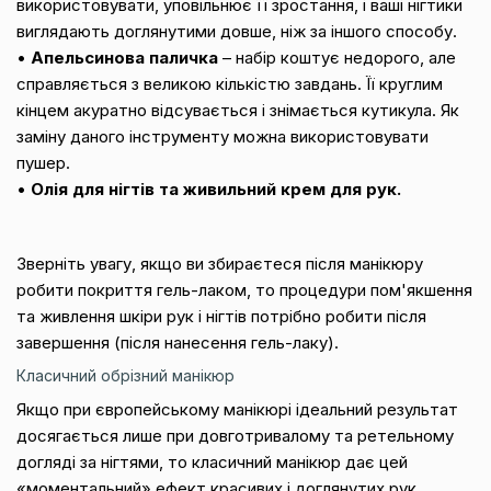
використовувати, уповільнює її зростання, і ваші нігтики
виглядають доглянутими довше, ніж за іншого способу.
•
Апельсинова паличка
– набір коштує недорого, але
справляється з великою кількістю завдань. Її круглим
кінцем акуратно відсувається і знімається кутикула. Як
заміну даного інструменту можна використовувати
пушер.
•
Олія для нігтів та живильний крем для рук.
Зверніть увагу, якщо ви збираєтеся після манікюру
робити покриття гель-лаком, то процедури пом'якшення
та живлення шкіри рук і нігтів потрібно робити після
завершення (після нанесення гель-лаку).
Класичний обрізний манікюр
Якщо при європейському манікюрі ідеальний результат
досягається лише при довготривалому та ретельному
догляді за нігтями, то класичний манікюр дає цей
«моментальний» ефект красивих і доглянутих рук.