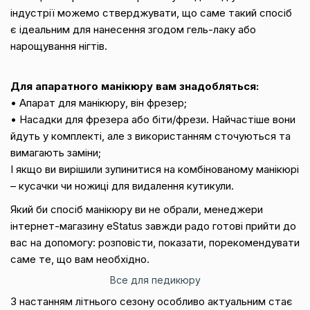
індустрії можемо стверджувати, що саме такий спосіб
є ідеальним для нанесення згодом гель-лаку або
нарощування нігтів.
Для апаратного манікюру вам знадобляться:
• Апарат для манікюру, він фрезер;
• Насадки для фрезера або біти/фрези. Найчастіше вони
йдуть у комплекті, але з використанням сточуються та
вимагають заміни;
І якщо ви вирішили зупинитися на комбінованому манікюрі
– кусачки чи ножиці для видалення кутикули.
Який би спосіб манікюру ви не обрали, менеджери
інтернет-магазину eStatus завжди радо готові прийти до
вас на допомогу: розповісти, показати, порекомендувати
саме те, що вам необхідно.
Все для педикюру
З настанням літнього сезону особливо актуальним стає