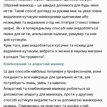
Обрізний манікюр – це швидка допомога для будь-яких
нігтів. Такий спосіб догляду за руками має на увазі повне
видалення кутикули манікюрними щипчиками або
ножицями та видалення з-під неї птегірія (тонкої плівки
шкіри). Як і в попередньому способі нам знадобляться
пилки для нігтів, апельсинові палички, ремувер та олія
для кутикули.
Крім того, вам знадобляться кусачки та ножиці для
видалення кутикули, вибрати їх можна в нашому магазині
в розділі “Інструменти”.
Комбінований та апаратний манікюр
Ці два способи найбільш популярні у професіоналів, вони
поєднують все найкраще для ідеальних нігтів, але
потребують знань, умінь та навичок.
Апаратний та комбінований манікюр робляться за
допомогою апарату для манікюру, проте у другому
способі кутикула видаляється за допомогою манікюрних
ножиць. Спираючись на практику та досвід у nail-