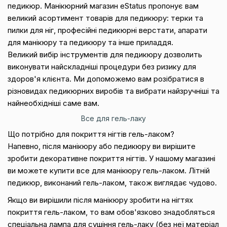
педикюр. Манікюрний магазин eStatus пропонує вам
великий асортимент товарів для педикюру: терки та
пилки для ніг, професійні педикюрні верстати, апарати
для манікюру та педикюру та інше приладдя.
Великий вибір інструментів для педикюру дозволить
виконувати найскладніші процедури без ризику для
здоров'я клієнта. Ми допоможемо вам розібратися в
різновидах педикюрних виробів та вибрати найзручніші та
найнеобхідніші саме вам.
Все для гель-лаку
Що потрібно для покриття нігтів гель-лаком?
Напевно, після манікюру або педикюру ви вирішите
зробити декоративне покриття нігтів. У нашому магазині
ви можете купити все для манікюру гель-лаком. Літній
педикюр, виконаний гель-лаком, також виглядає чудово.
Якщо ви вирішили після манікюру зробити на нігтях
покриття гель-лаком, то вам обов'язково знадобляться
спеціальна лампа для сушіння гель-лаку (без неї матеріал