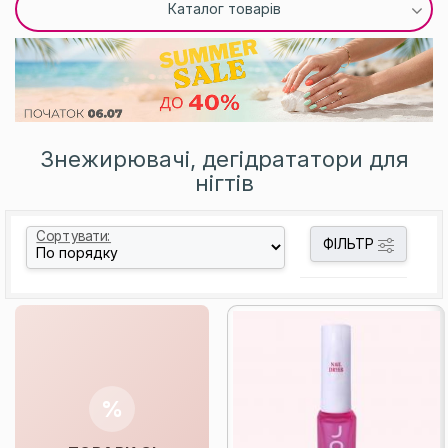
Каталог товарів
Знежирювачі, дегідрататори для
нігтів
Сортувати:
ФІЛЬТР
%