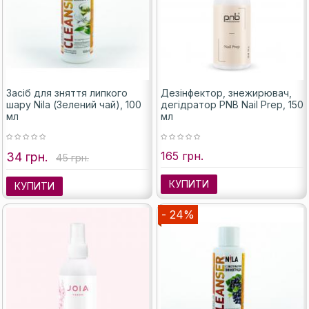
Засіб для зняття липкого
Дезінфектор, знежирювач,
шару Nila (Зелений чай), 100
дегідратор PNB Nail Prep, 150
мл
мл
165 грн.
34 грн.
45 грн.
КУПИТИ
КУПИТИ
- 24%