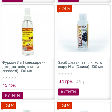
- 24%
Фурман 3 в 1 (знежирення,
Засіб для зняття липкого
дегідратація, зняття
шару Nila (Ожина), 100 мл
липкості), 100 мл
34 грн.
45 грн.
45 грн.
КУПИТИ
КУПИТИ
- 24%
- 24%