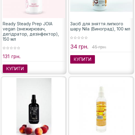
Ready Steady Prep JOIA
Засіб для зняття липкого
vegan (знежирювач,
шару Nila (Виноград), 100 мл
дегідратор, дезінфектор),
150 мл
34 грн.
45 грн.
131 грн.
КУПИТИ
КУПИТИ