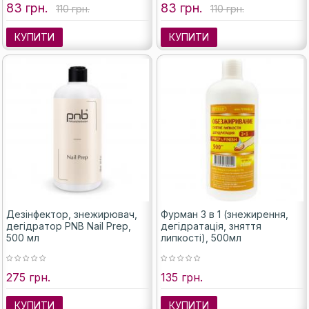
83 грн.
83 грн.
110 грн.
110 грн.
КУПИТИ
КУПИТИ
Дезінфектор, знежирювач,
Фурман 3 в 1 (знежирення,
дегідратор PNB Nail Prep,
дегідратація, зняття
500 мл
липкості), 500мл
275 грн.
135 грн.
КУПИТИ
КУПИТИ