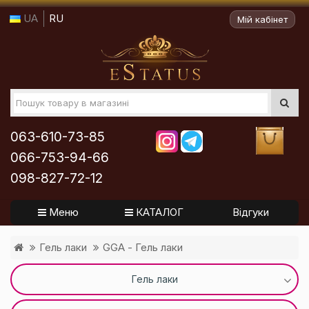
UA
RU
Мій кабінет
063-610-73-85
066-753-94-66
098-827-72-12
Меню
КАТАЛОГ
Відгуки
Гель лаки
GGA - Гель лаки
Гель лаки