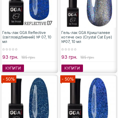
Гель-лак GGA Reflective
Гель-лак GGA Кришталеве
(світловідбивний) № 07, 10
котяче око (Crystal Cat Eye)
мл
№07, 10 мл
93 грн.
93 грн.
185 грн.
185 грн.
КУПИТИ
КУПИТИ
- 50%
- 50%