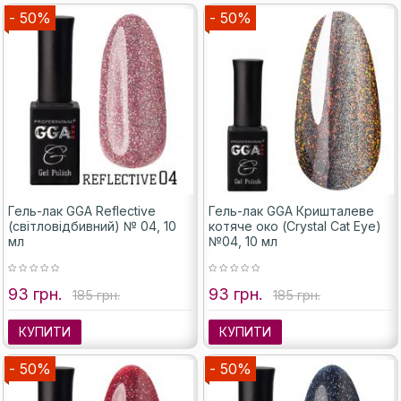
- 50%
- 50%
Гель-лак GGA Reflective
Гель-лак GGA Кришталеве
(світловідбивний) № 04, 10
котяче око (Crystal Cat Eye)
мл
№04, 10 мл
93 грн.
93 грн.
185 грн.
185 грн.
КУПИТИ
КУПИТИ
- 50%
- 50%