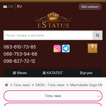
UA
RU
Мій кабінет
063-610-73-85
066-753-94-66
098-827-72-12
Меню
КАТАЛОГ
Відгуки
Гель лаки
SAGA - Гель лаки
Marmalade Saga Мар
Гель лаки