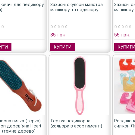
лювачі для педикюру
Захисні окуляри майстра
Захисні о
а)
манікюру та педикюру
манікюру
.
35 грн.
55 грн.
ИТИ
КУПИТИ
КУПИТ
юрна пилка (терка)
Тертка педикюрна
Розділюв
топ дерев'яна Heart
(кольори в асортименті)
силікон (
0 (темне дерево)