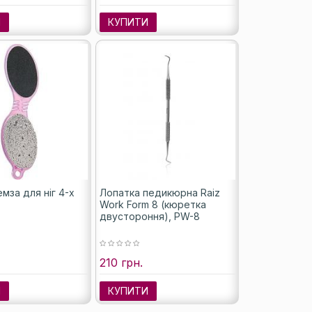
И
КУПИТИ
мза для ніг 4-х
Лопатка педикюрна Raiz
Work Form 8 (кюретка
двустороння), PW-8
210 грн.
И
КУПИТИ