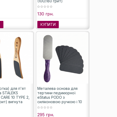
(100/180 грит)
130 грн.
И
КУПИТИ
ртка) для п'ят
Металева основа для
а STALEKS
тертини педикюрної
CARE 10 TYPE 2,
eStatus PODO з
грит) вигнута
силіконовою ручкою і 10
змінними файлами 100/180
грит
295 грн.