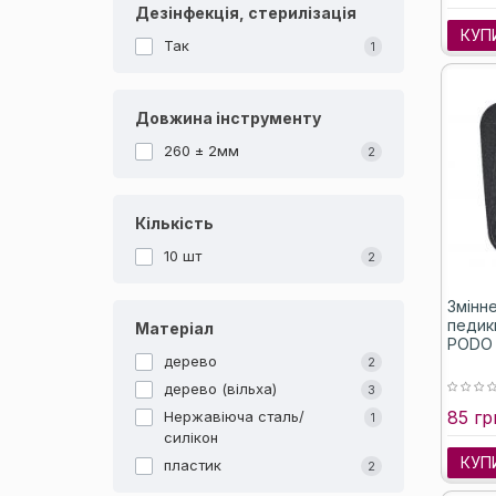
Дезінфекція, стерилізація
КУП
Так
1
Довжина інструменту
260 ± 2мм
2
Кількість
10 шт
2
Змінн
педик
Матеріал
PODO 1
дерево
2
дерево (вільха)
3
85 гр
Нержавіюча сталь/
1
силікон
КУП
пластик
2