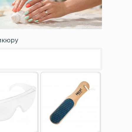
икюру