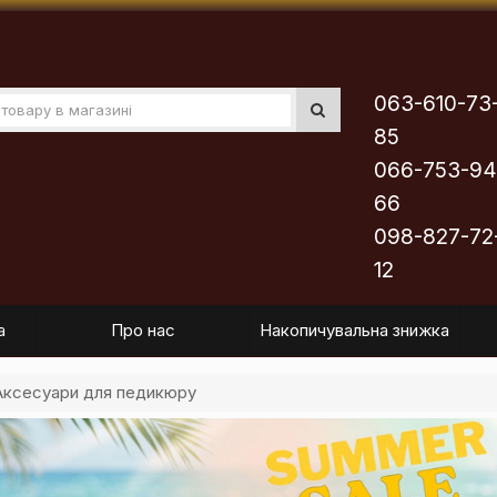
063-610-73
85
066-753-94
66
098-827-72
12
а
Про нас
Накопичувальна знижка
Аксесуари для педикюру