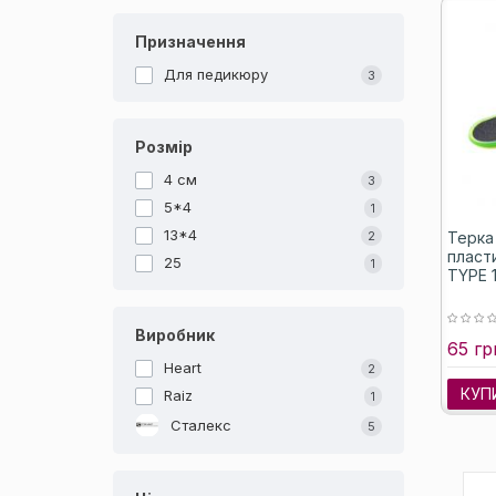
Призначення
Для педикюру
3
Розмір
4 см
3
5*4
1
13*4
Терка 
2
пласт
25
1
TYPE 1
Виробник
65 гр
Heart
2
КУП
Raiz
1
Сталекс
5