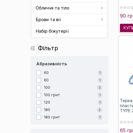
Обличчя та тіло
90 гр
Брови та вії
КУП
Набір біжутерії
Фільтр
Абразивність
60
1
80
1
100
3
100 грит
1
Терка 
120
1
пласт
180
2
TYPE 2
180 грит
1
65 гр