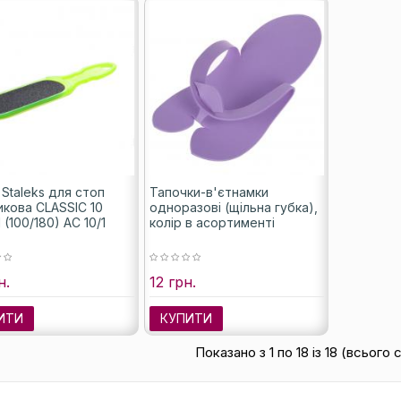
Staleks для стоп
Тапочки-в'єтнамки
икова CLASSIC 10
одноразові (щільна губка),
 (100/180) AC 10/1
колір в асортименті
н.
12 грн.
ИТИ
КУПИТИ
Показано з 1 по 18 із 18 (всього 