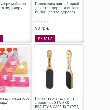
куляри майстра
Педикюрна пилка (терка)
 та педикюру
для стоп дерев'яна Heart
80/100 (світле дерево)
90 грн.
И
КУПИТИ
ачі для педикюру,
Пилка (терка) для п'ят
1пара)
дерев'яна STALEKS
BEAUTY & CARE 10 TYPE 1,