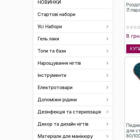
НОВИНКИ
Розді
(1 пар
Стартові набори
Усі Набори
8 грн
Гель лаки
КУП
Топи та бази
Нарощування нігтів
Інструменти
Електротовари
Допоміжні рідини
Дезінфекція та стерилізація
Декор та дизайн нігтів
Педик
для с
Матеріали для манікюру
80/10