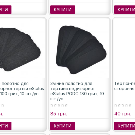
ИТИ
КУПИТИ
КУПИТ
е полотно для
Змінне полотно для
Тертка-пе
юрної тертки eStatus
тертини педикюрної
стороння
00 грит, 10 шт./уп.
eStatus PODO 180 грит, 10
шт./уп.
н.
85 грн.
40 грн.
ИТИ
КУПИТИ
КУПИТ