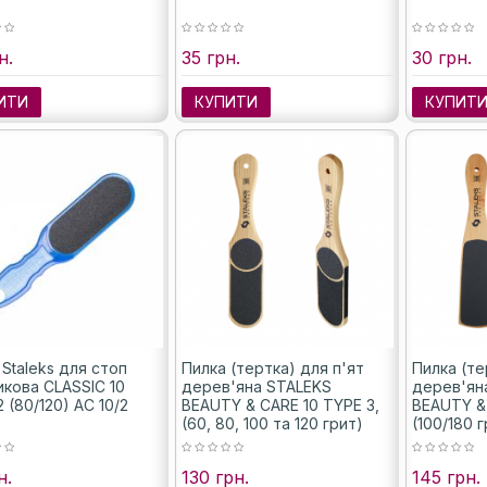
н.
35 грн.
30 грн.
ИТИ
КУПИТИ
КУПИТ
Staleks для стоп
Пилка (тертка) для п'ят
Пилка (те
икова CLASSIC 10
дерев'яна STALEKS
дерев'ян
 (80/120) AC 10/2
BEAUTY & CARE 10 TYPE 3,
BEAUTY & 
(60, 80, 100 та 120 грит)
(100/180 
н.
130 грн.
145 грн.