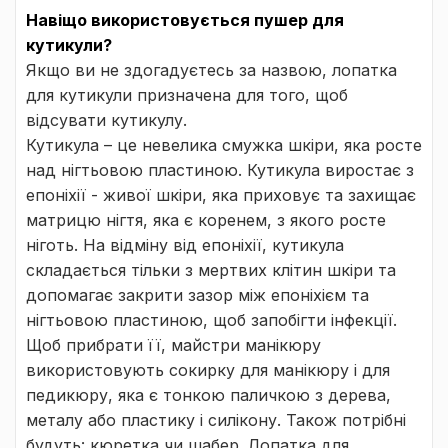
Навіщо використовується пушер для
кутикули?
Якщо ви не здогадуєтесь за назвою, лопатка
для кутикули призначена для того, щоб
відсувати кутикулу.
Кутикула – це невелика смужка шкіри, яка росте
над нігтьовою пластиною. Кутикула виростає з
епоніхії - живої шкіри, яка приховує та захищає
матрицю нігтя, яка є коренем, з якого росте
ніготь. На відміну від епоніхії, кутикула
складається тільки з мертвих клітин шкіри та
допомагає закрити зазор між епоніхієм та
нігтьовою пластиною, щоб запобігти інфекції.
Щоб прибрати її, майстри манікюру
використовують сокирку для манікюру і для
педикюру, яка є тонкою паличкою з дерева,
металу або пластику і силікону. Також потрібні
будуть: кюретка чи шабер. Лопатка для