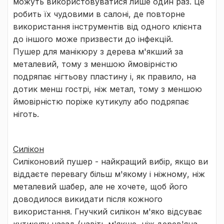
можуть використовуватися лише один раз. Це
робить їх чудовими в салоні, де повторне
використання інструментів від одного клієнта
до іншого може призвести до інфекцій.
Пушер для манікюру з дерева м'якший за
металевий, тому з меншою ймовірністю
подряпає нігтьову пластину і, як правило, на
дотик менш гострі, ніж метал, тому з меншою
ймовірністю поріже кутикулу або подряпає
ніготь.
Силікон
Силіконовий пушер - найкращий вибір, якщо ви
віддаєте перевагу більш м'якому і ніжному, ніж
металевий шабер, але не хочете, щоб його
доводилося викидати після кожного
використання. Гнучкий силікон м'яко відсуває
кутикулу назад (навіть м'якше, ніж дерев'яна