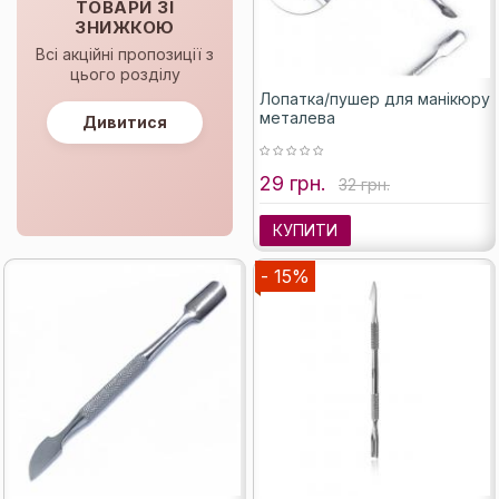
ТОВАРИ ЗІ
ЗНИЖКОЮ
Всі акційні пропозиції з
цього розділу
Лопатка/пушер для манікюру
металева
Дивитися
29 грн.
32 грн.
КУПИТИ
- 15%