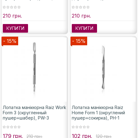
210 грн.
210 грн.
КУПИТИ
КУПИТИ
- 15%
- 15%
Лопатка манікюрна Raiz Work
Лопатка манікюрна Raiz
Form 3 (скругленный
Home Form 1 (округлений
пушер+шабер), PW-3
пушер+сокирка), PH-1
179 грн.
102 грн.
210 грн.
120 грн.