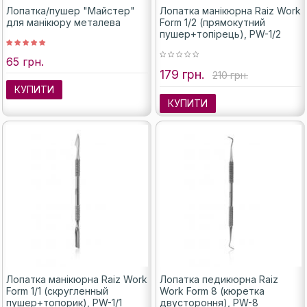
Лопатка/пушер "Майстер"
Лопатка манікюрна Raiz Work
для манікюру металева
Form 1/2 (прямокутний
пушер+топірець), PW-1/2
65 грн.
179 грн.
210 грн.
КУПИТИ
КУПИТИ
Лопатка манікюрна Raiz Work
Лопатка педикюрна Raiz
Form 1/1 (скругленный
Work Form 8 (кюретка
пушер+топорик), PW-1/1
двустороння), PW-8