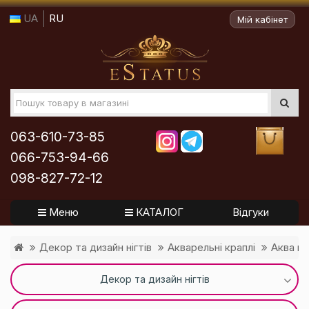
UA
RU
Мій кабінет
063-610-73-85
066-753-94-66
098-827-72-12
Меню
КАТАЛОГ
Відгуки
Декор та дизайн нігтів
Акварельні краплі
Аква кр
Декор та дизайн нігтів