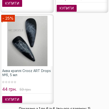
КУПИТИ
КУПИТИ
- 25%
Аква краплі Crooz ART Drops
№6, 5 мл
44 грн.
59 грн.
КУПИТИ
Показано з 1 по 6 із 6 (всього сторінок: 1)