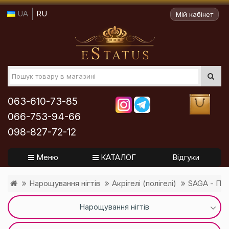
UA
RU
Мій кабінет
063-610-73-85
066-753-94-66
098-827-72-12
Меню
КАТАЛОГ
Відгуки
Нарощування нігтів
Акрігелі (полігелі)
SAGA - Пол
Нарощування нігтів