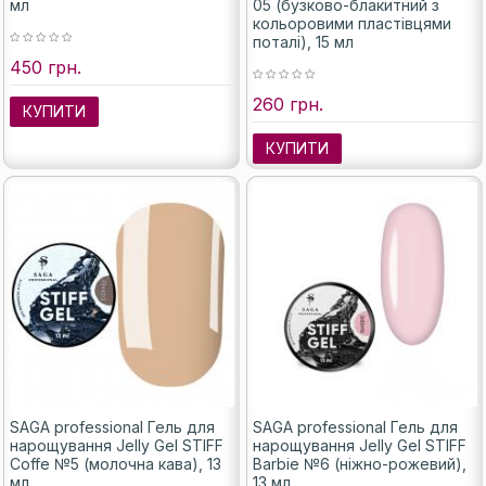
мл
05 (бузково-блакитний з
кольоровими пластівцями
поталі), 15 мл
450 грн.
260 грн.
КУПИТИ
КУПИТИ
SAGA professional Гель для
SAGA professional Гель для
нарощування Jelly Gel STIFF
нарощування Jelly Gel STIFF
Coffe №5 (молочна кава), 13
Barbie №6 (ніжно-рожевий),
мл
13 мл