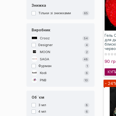
Знижка
Тільки зі знижками
65
Виробник
Гель C
Crooz
54
для ди
блискі
Designer
4
черво
MOON
2
5 мл
SAGA
48
90 гр
Фурман
1
КУП
Kodi
6
PNB
10
- 24
Об `єм
3 мл
8
4 мл
6