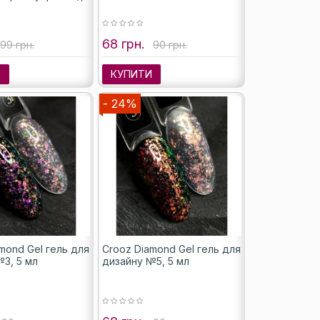
68 грн.
99 грн.
90 грн.
И
КУПИТИ
- 24%
mond Gel гель для
Crooz Diamond Gel гель для
3, 5 мл
дизайну №5, 5 мл