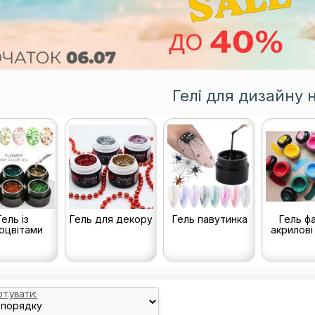
Гелі для дизайну н
Гель із
Гель для декору
Гель павутинка
Гель ф
оцвітами
акрилові
ртувати: