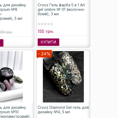
ь для дизайну
Crooz Гель фарба 5 в 1 Art
Gypsum №8
gel ombre № 01 (молочно-
о-
білий), 3 мл
ровий), 5 мл
155 грн.
99 грн.
КУПИТИ
И
- 24%
ь для дизайну
Crooz Diamond Gel гель для
Gypsum №10
дизайну №4, 5 мл
перламутровий),