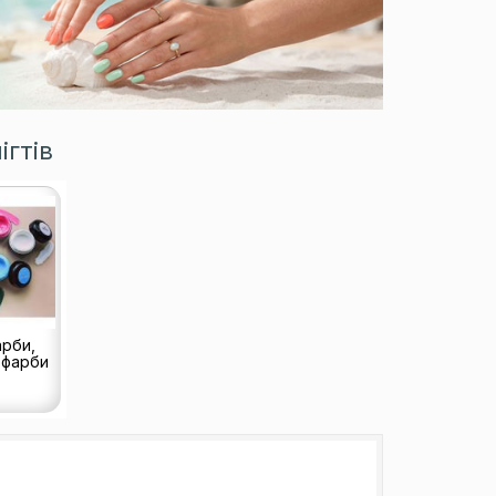
ігтів
арби,
 фарби