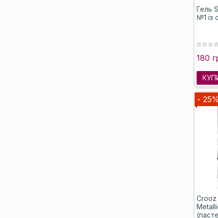
Гель S
№1 із 
180 г
КУП
- 25
Crooz
Metal
(паст