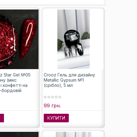
z Star Gel №05
Crooz Гель для дизайну
ну (мікс
Metallic Gypsum №1
 і конфетті на
(срібло), 5 мл
-бордовій
 мл
99 грн.
И
КУПИТИ