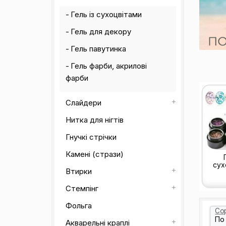
Гель із сухоцвітами
Гель для декору
Гель павутинка
Гель фарби, акрилові
фарби
Слайдери
Нитка для нігтів
Гнучкі стрічки
Камені (стрази)
сух
Втирки
Стемпінг
Фольга
Со
Акварельні краплі