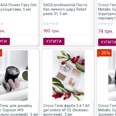
AGA Flower Fairy Gel
SAGA professional Паста
Crooz Гел
сухоцвітами, 5 мл
без липкого шару Relief
Metallic 
paste 01, 5 мл
(пурпурн
перламут
рн.
160 грн.
74 грн.
ИТИ
КУПИТИ
КУПИТ
%
- 25%
 Гель для дизайну
Crooz Гель фарба 5 в 1 Art
Crooz Гел
lic Gypsum №9
gel ombre № 02 (бежево-
Metallic 
ельно-рожевий), 5 мл
молочний), 3 мл
(рожево-