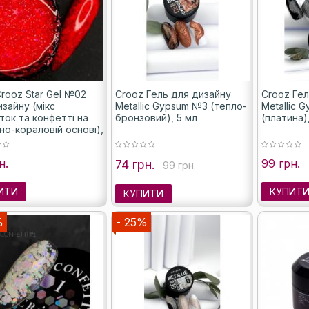
rooz Star Gel №02
Crooz Гель для дизайну
Crooz Гел
зайну (мікс
Metallic Gypsum №3 (тепло-
Metallic 
ток та конфетті на
бронзовий), 5 мл
(платина)
но-кораловій основі),
н.
99 грн.
74 грн.
99 грн.
ИТИ
КУПИТ
КУПИТИ
%
- 25%