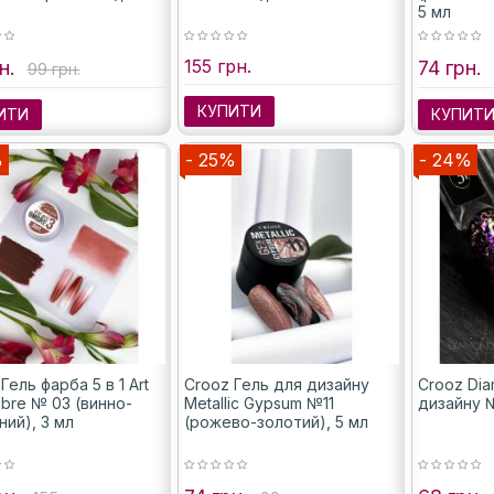
5 мл
155 грн.
н.
74 грн.
99 грн.
КУПИТИ
ИТИ
КУПИТ
%
- 25%
- 24%
Гель фарба 5 в 1 Art
Crooz Гель для дизайну
Crooz Dia
mbre № 03 (винно-
Metallic Gypsum №11
дизайну №
ий), 3 мл
(рожево-золотий), 5 мл