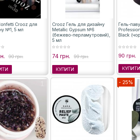
onfetti Crooz для
Crooz Гель для дизайну
Гель-пав
ну №1, 5 мл
Metallic Gypsum №6
Profession
(бежево-перламутровий),
Black (чо
5 мл
90 грн.
н.
74 грн.
90 грн.
99 грн.
КУПИТ
ИТИ
КУПИТИ
- 25%