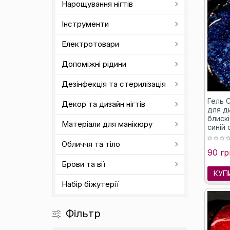
Нарощування нігтів
Інструменти
Електротовари
Допоміжні рідини
Дезінфекція та стерилізація
Гель C
Декор та дизайн нігтів
для ди
блискі
Матеріали для манікюру
синій 
Обличчя та тіло
90 гр
Брови та вії
КУП
Набір біжутерії
Фільтр