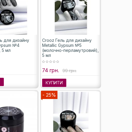
ь для дизайну
Crooz Гель для дизайну
Gypsum №4
Metallic Gypsum №5
, 5 мл
(молочно-перламутровий),
5 мл
74 грн.
99 грн.
И
КУПИТИ
- 25%