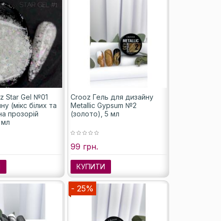
z Star Gel №01
Crooz Гель для дизайну
ну (мікс білих та
Metallic Gypsum №2
на прозорій
(золото), 5 мл
 мл
99 грн.
И
КУПИТИ
- 25%