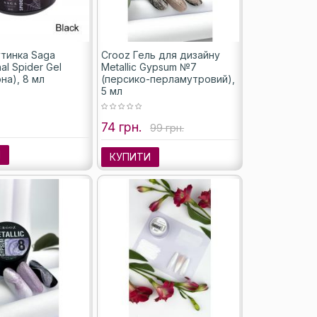
утинка Saga
Crooz Гель для дизайну
al Spider Gel
Metallic Gypsum №7
рна), 8 мл
(персико-перламутровий),
5 мл
74 грн.
99 грн.
И
КУПИТИ