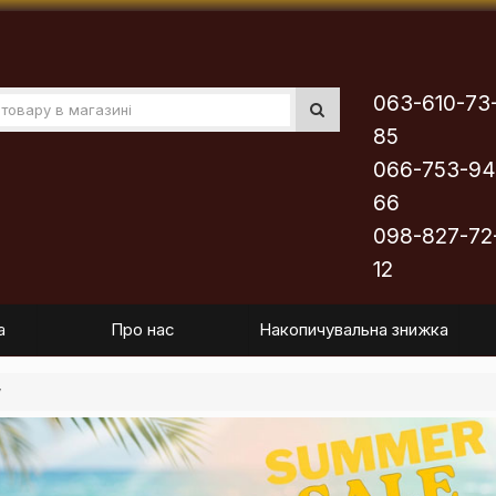
063-610-73
85
066-753-94
66
098-827-72
12
а
Про нас
Накопичувальна знижка
у