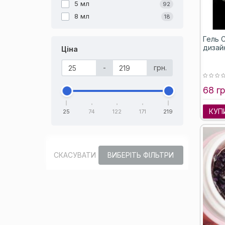
5 мл
92
8 мл
18
Гель C
дизай
Ціна
-
грн.
68 гр
КУП
25
74
122
171
219
СКАСУВАТИ
ВИБЕРІТЬ ФІЛЬТРИ