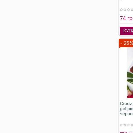
74 гр
КУП
- 25
Crooz 
gel o
червон