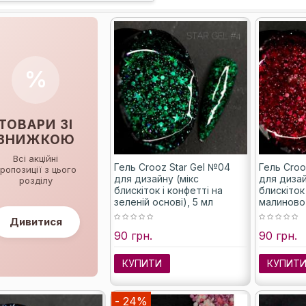
%
ТОВАРИ ЗІ
ЗНИЖКОЮ
Всі акційні
Гель Crooz Star Gel №04
Гель Croo
ропозиції з цього
для дизайну (мікс
для дизай
розділу
блискіток і конфетті на
блискіток
зеленій основі), 5 мл
малиново
основі), 5
Дивитися
90 грн.
90 грн.
КУПИТИ
КУПИТ
- 24%