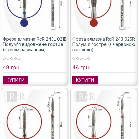
Фреза алмазна RcR 243L 021B
Фреза алмазна RcR 243 025R
Полум'я видовжене гостре
Полум'я гостре (з червоною
(з синім насіканням)
насічкою)
48 грн.
48 грн.
КУПИТИ
КУПИТИ