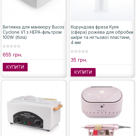
Витяжка для манікюру Bucos
Корундова фреза Куля
Cyclone V1 з НЕРА-фільтром
(сфера) рожева для обробки
100W (біла)
шкіри та нігтьової пластини,
4 мм
655 грн.
35 грн.
КУПИТИ
КУПИТИ