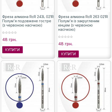
Фреза алмазна RcR 243L 021R
Фреза алмазна RcR 263 021R
Полум'я подовжене гостре
Полум'я із закругленим
(з червоною насічкою)
кінцем (з червоною
насічкою)
48 грн.
48 грн.
КУПИТИ
КУПИТИ