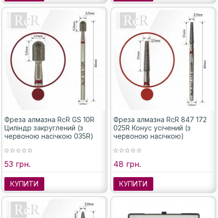
Фреза алмазна RcR GS 10R
Фреза алмазна RcR 847 172
Циліндр закруглений (з
025R Конус усічений (з
червоною насічкою 035R)
червоною насічкою)
53 грн.
48 грн.
КУПИТИ
КУПИТИ