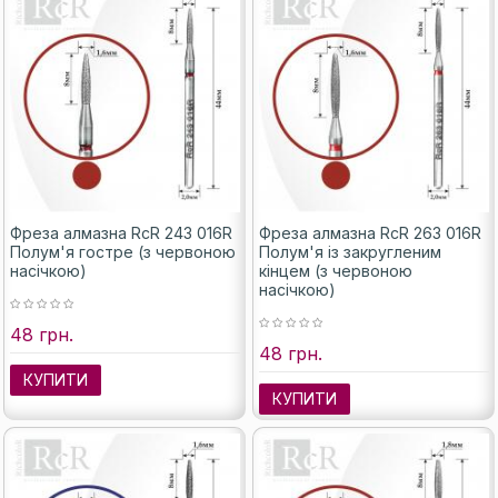
Фреза алмазна RcR 243 016R
Фреза алмазна RcR 263 016R
Полум'я гостре (з червоною
Полум'я із закругленим
насічкою)
кінцем (з червоною
насічкою)
48 грн.
48 грн.
КУПИТИ
КУПИТИ