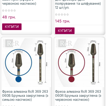
червоною насічкою)
полірування та шліфування)
12 шт/уп.
48 грн.
145 грн.
КУПИТИ
КУПИТИ
Фреза алмазна RcR 369 263
Фреза алмазна RcR 369 263
060B Брунька закруглена (з
060R Брунька закруглена (з
синьою насічкою)
червоною насічкою)