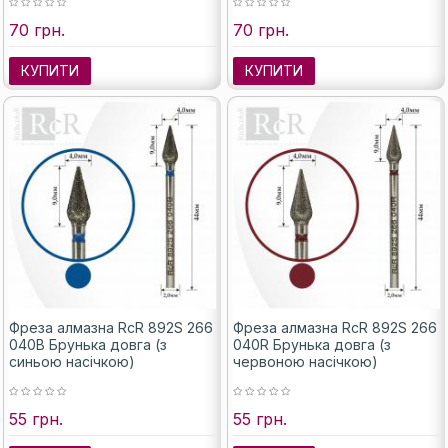
70 грн.
70 грн.
КУПИТИ
КУПИТИ
Фреза алмазна RcR 892S 266
Фреза алмазна RcR 892S 266
040B Брунька довга (з
040R Брунька довга (з
синьою насічкою)
червоною насічкою)
55 грн.
55 грн.