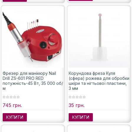
Фрезер для манікюру Nail
Корундова фреза Куля
Drill ZS-601 PRO RED
(сфера) рожева для обробки
потужність-45 Вт, 35 000 об/
шкіри та нігтьової пластини,
м
3 мм
745 грн.
35 грн.
КУПИТИ
КУПИТИ