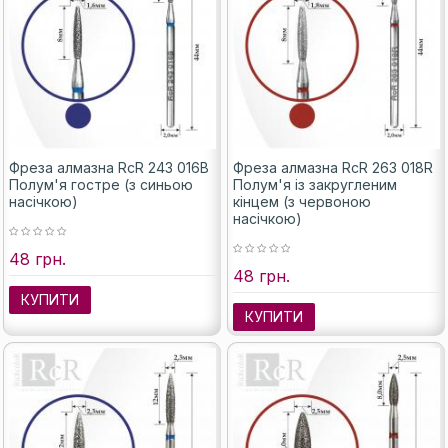
Фреза алмазна RcR 243 016B
Фреза алмазна RcR 263 018R
Полум'я гостре (з синьою
Полум'я із закругленим
насічкою)
кінцем (з червоною
насічкою)
48 грн.
48 грн.
КУПИТИ
КУПИТИ