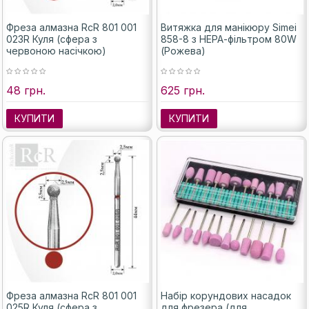
Фреза алмазна RcR 801 001
Витяжка для манікюру Simei
023R Куля (сфера з
858-8 з НЕРА-фільтром 80W
червоною насічкою)
(Рожева)
48 грн.
625 грн.
КУПИТИ
КУПИТИ
Фреза алмазна RcR 801 001
Набір корундових насадок
025R Куля (сфера з
для фрезера (для