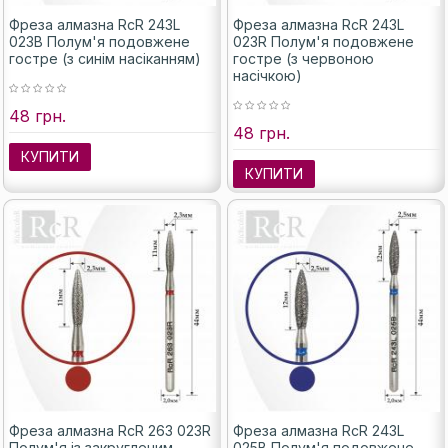
Фреза алмазна RcR 243L
Фреза алмазна RcR 243L
023B Полум'я подовжене
023R Полум'я подовжене
гостре (з синім насіканням)
гостре (з червоною
насічкою)
48 грн.
48 грн.
КУПИТИ
КУПИТИ
Фреза алмазна RcR 263 023R
Фреза алмазна RcR 243L
Полум'я із закругленим
025B Полум'я подовжене