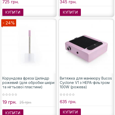
725 грн.
345 грн.
КУПИТИ
КУПИТИ
- 24%
Корундова фреза Циліндр
Витяжка для манікюру Bucos
рожевий (для обробки шкіри
Cyclone V1 з НЕРА-фільтром
та нігтьової пластини)
100W (рожева)
635 грн.
19 грн.
25 грн.
КУПИТИ
КУПИТИ