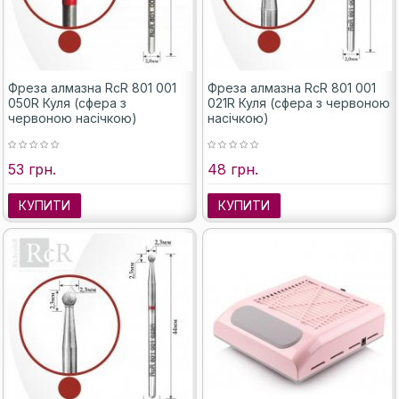
Фреза алмазна RcR 801 001
Фреза алмазна RcR 801 001
050R Куля (сфера з
021R Куля (сфера з червоною
червоною насічкою)
насічкою)
53 грн.
48 грн.
КУПИТИ
КУПИТИ