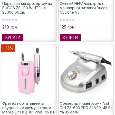
Портативний фрезер-ручка
Змінний HEPA-фільтр для
BUCOS ZS-100 WHITE на
манікюрної витяжки Bucos
20000 об.хв.
Cyclone V3
210 грн.
125 грн.
КУПИТИ
КУПИТИ
- 15%
Фрезер портативний із
Фрезер для манікюру - Nail
вбудованим акумулятором
Drill ZS-603 PRO SILVER, 45 Вт
Mobile Drill BQ-101 PINK, 45 Вт
та 35 об/м