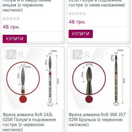
кінцем (з червоною
гостре (з синім насіканням)
насічкою)
48 грн.
48 грн.
КУПИТИ
КУПИТИ
Фреза алмазна RcR 243L
Фреза алмазна RcR 368 257
025R Полум'я подовжене
021R Брунька (з червоною
гостре (з червоною
насічкою)
насічкою)