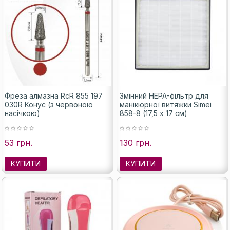
Фреза алмазна RcR 855 197
Змінний HEPA-фільтр для
030R Конус (з червоною
манікюрної витяжки Simei
насічкою)
858-8 (17,5 х 17 см)
53 грн.
130 грн.
КУПИТИ
КУПИТИ