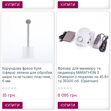
КУПИТИ
КУПИТИ
Корундова фреза Куля
Фрезер для манікюру та
(сфера) зелена для обробки
педикюру MARATHON 3
шкіри та нігтьової пластини,
Champion з педаллю на 45 Вт
6 мм
та 35000 об. (Оригінал)
35 грн.
6 095 грн.
КУПИТИ
КУПИТИ