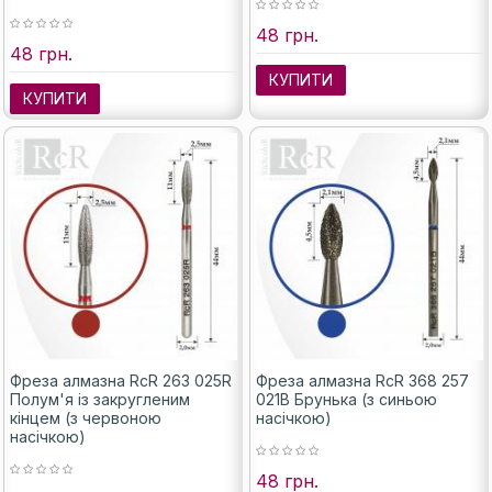
48 грн.
48 грн.
КУПИТИ
КУПИТИ
Фреза алмазна RcR 263 025R
Фреза алмазна RcR 368 257
Полум'я із закругленим
021B Брунька (з синьою
кінцем (з червоною
насічкою)
насічкою)
48 грн.