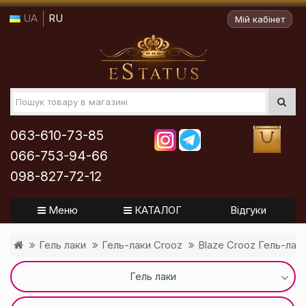
UA
RU
Мій кабінет
063-610-73-85
066-753-94-66
098-827-72-12
Меню
КАТАЛОГ
Відгуки
Гель лаки
Гель-лаки Crooz
Blaze Crooz Гель-лак
Гель лаки