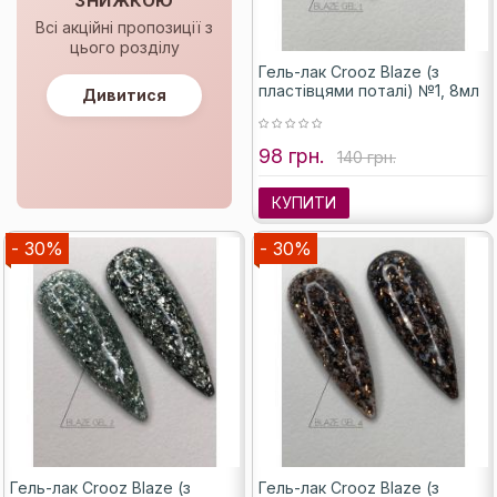
ЗНИЖКОЮ
Всі акційні пропозиції з
цього розділу
Гель-лак Crooz Blaze (з
пластівцями поталі) №1, 8мл
Дивитися
98 грн.
140 грн.
КУПИТИ
- 30%
- 30%
Гель-лак Crooz Blaze (з
Гель-лак Crooz Blaze (з