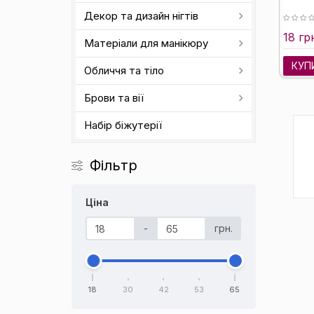
Декор та дизайн нігтів
18 гр
Матеріали для манікюру
КУП
Обличчя та тіло
Брови та вії
Набір біжутерії
Фільтр
Ціна
-
грн.
18
30
42
53
65