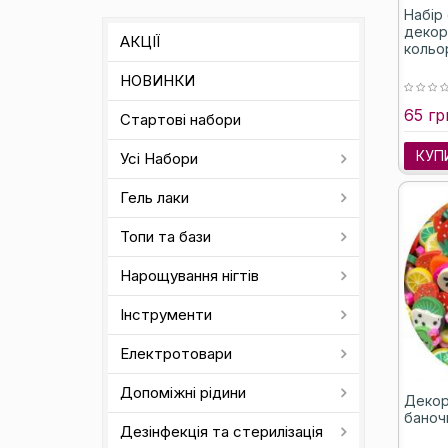
Набір 
декору
АКЦІЇ
кольор
НОВИНКИ
65 гр
Стартові набори
КУП
Усі Набори
Гель лаки
Топи та бази
Нарощування нігтів
Інструменти
Електротовари
Допоміжні рідини
Декор
баноч
Дезінфекція та стерилізація