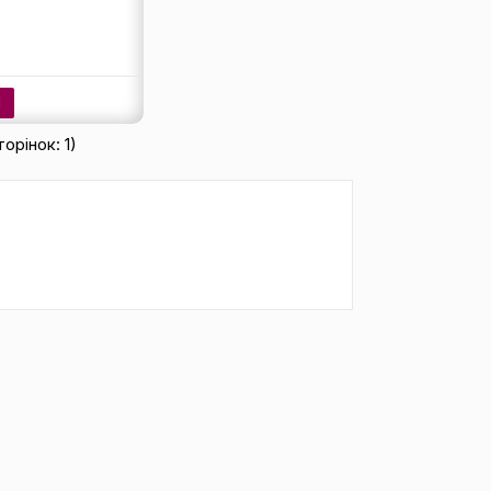
И
торінок: 1)