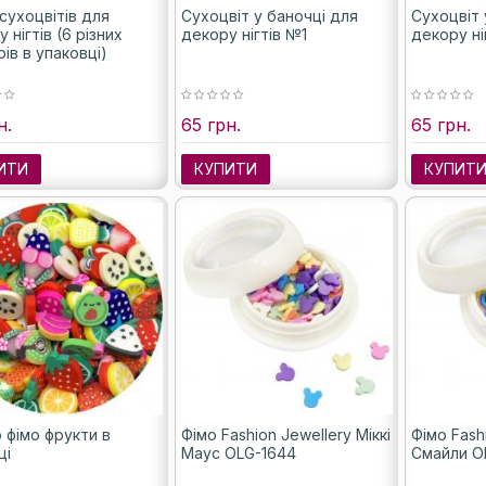
сухоцвітів для
Сухоцвіт у баночці для
Сухоцвіт 
 нігтів (6 різних
декору нігтів №1
декору ні
ів в упаковці)
н.
65 грн.
65 грн.
ИТИ
КУПИТИ
КУПИТ
 фімо фрукти в
Фімо Fashion Jewellery Міккі
Фімо Fash
ці
Маус OLG-1644
Смайли O