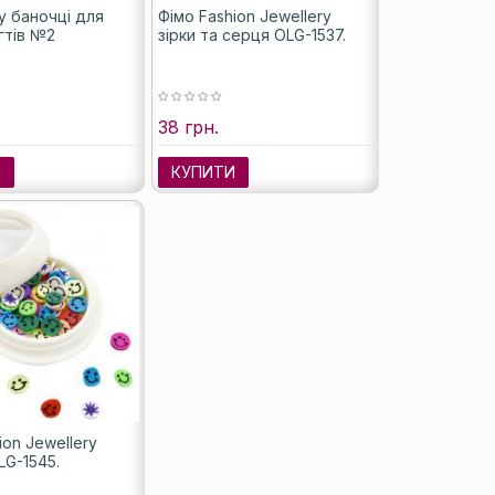
у баночці для
Фімо Fashion Jewellery
гтів №2
зірки та серця OLG-1537.
38 грн.
И
КУПИТИ
ion Jewellery
LG-1545.