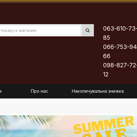
063-610-73
85
066-753-94
66
098-827-72
12
а
Про нас
Накопичувальна знижка