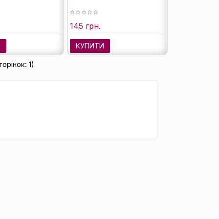
145 грн.
И
КУПИТИ
торінок: 1)