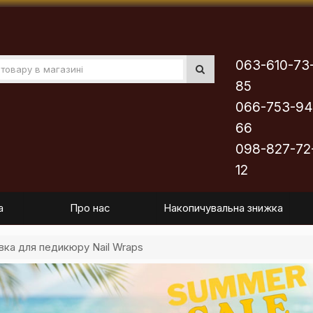
063-610-73
85
066-753-94
66
098-827-72
12
а
Про нас
Накопичувальна знижка
вка для педикюру Nail Wraps