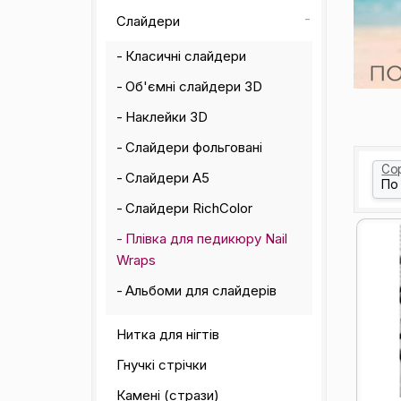
Слайдери
Класичні слайдери
Об'ємні слайдери 3D
Наклейки 3D
Слайдери фольговані
Со
Слайдери А5
Слайдери RichColor
Плівка для педикюру Nail
Wraps
Альбоми для слайдерів
Нитка для нігтів
Гнучкі стрічки
Камені (стрази)