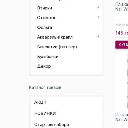
Плівк
Втирки
Nail W
Стемпінг
Фольга
145 г
Акварельні краплі
КУП
Блискітки (гліттер)
Бульйонки
Декор
Каталог товарів
АКЦІЇ
НОВИНКИ
Плівк
Nail W
Стартові набори