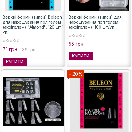
Верхні форми (типси) Beleon
Верхні форми (типси) для
для нарощування полігелем
нарощування полігелем
(акрігелем) "Almond", 120 шт/
(акрігелем), 100 шт/уп.
уп.
55 грн.
71 грн.
89 грн.
КУПИТИ
КУПИТИ
- 20%