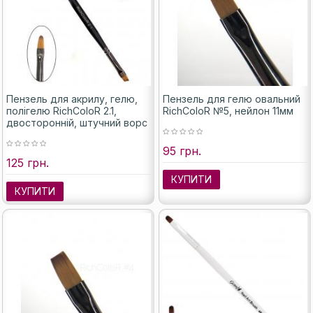
Пензель для акрилу, гелю,
Пензель для гелю овальний
полігелю RichColoR 2.1,
RichColoR №5, нейлон 11мм
двосторонній, штучний ворс
95 грн.
125 грн.
КУПИТИ
КУПИТИ