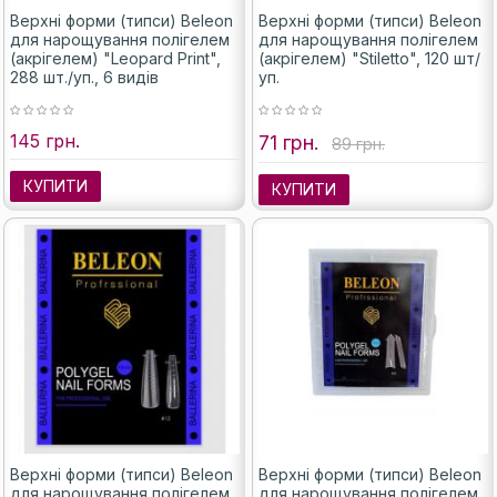
Верхні форми (типси) Beleon
Верхні форми (типси) Beleon
для нарощування полігелем
для нарощування полігелем
(акрігелем) "Leopard Print",
(акрігелем) "Stiletto", 120 шт/
288 шт./уп., 6 видів
уп.
145 грн.
71 грн.
89 грн.
КУПИТИ
КУПИТИ
Верхні форми (типси) Beleon
Верхні форми (типси) Beleon
для нарощування полігелем
для нарощування полігелем