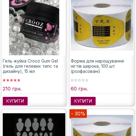
Гель жуйка Crooz Gum Gel
Форма для нарощування
(гель для гелевих типс та
нігтів широка, 100 шт
дизайну), 15 мл
(розфасовані)
210 грн.
60 грн.
КУПИТИ
КУПИТИ
- 30%