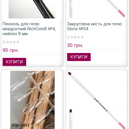
Пензель для гелю
Закруглена кисть для гелю
квадратний RichColoR №4,
Gloris №04
нейлон 9 мм
30 грн.
95 грн.
КУПИТИ
КУПИТИ