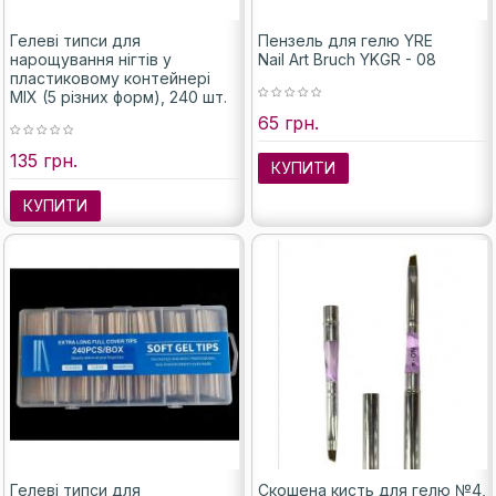
Гелеві типси для
Пензель для гелю YRE
нарощування нігтів у
Nail Art Bruch YKGR - 08
пластиковому контейнері
MIX (5 різних форм), 240 шт.
65 грн.
135 грн.
КУПИТИ
КУПИТИ
Гелеві типси для
Скошена кисть для гелю №4,