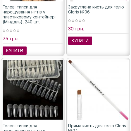
Гелеві типси для
Закруглена кисть для гелю
нарощування нігтів у
Gloris №06
пластиковому контейнері
(Міндаль), 240 шт.
30 грн.
75 грн.
КУПИТИ
КУПИТИ
Гелеві типси для
Пряма кисть для гелю Gloris
нарощування нігтів у
№04