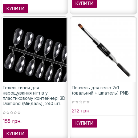
КУПИТИ
КУПИТИ
Гелеві типси для
Пензель для гелю 2в1
нарощування нігтів у
(овальний + шпатель) PNB
пластиковому контейнері 3D
Diamond (Міндаль), 240 шт.
212 грн.
155 грн.
КУПИТИ
КУПИТИ