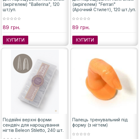
(акрігелем) "Ballerina", 120
(акрігелем) "Ferrari"
шт/уп.
(Арочний Стилет), 120 шт./уп.
89 грн.
89 грн.
КУПИТИ
КУПИТИ
Подвійні верхні форми
Палець тренувальний під
сендвіч для нарощування
форму (з нігтем)
нігтів Beleon Stiletto, 240 шт.