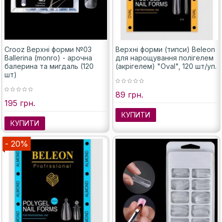
Crooz Верхні форми №03
Верхні форми (типси) Beleon
Ballerina (monro) - арочна
для нарощування полігелем
балерина та мигдаль (120
(акрігелем) "Oval", 120 шт/уп.
шт)
89 грн.
195 грн.
КУПИТИ
КУПИТИ
- 20%