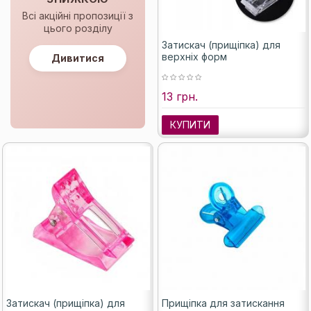
Всі акційні пропозиції з
цього розділу
Затискач (прищіпка) для
верхніх форм
Дивитися
13 грн.
КУПИТИ
Затискач (прищіпка) для
Прищіпка для затискання