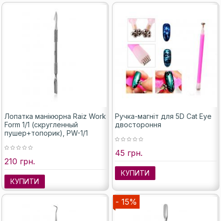
Лопатка манікюрна Raiz Work
Ручка-магніт для 5D Cat Eye
Form 1/1 (скругленный
двостороння
пушер+топорик), PW-1/1
45 грн.
210 грн.
КУПИТИ
КУПИТИ
- 15%