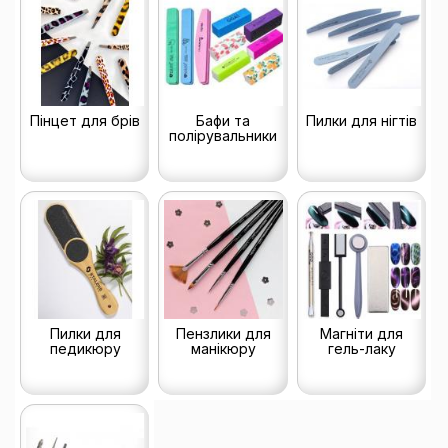
Пінцет для брів
Бафи та
Пилки для нігтів
полірувальники
Пилки для
Пензлики для
Магніти для
педикюру
манікюру
гель-лаку