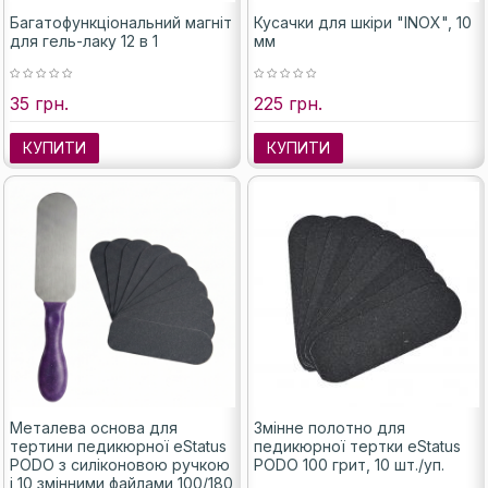
Багатофункціональний магніт
Кусачки для шкіри "INOX", 10
для гель-лаку 12 в 1
мм
35 грн.
225 грн.
КУПИТИ
КУПИТИ
Металева основа для
Змінне полотно для
тертини педикюрної eStatus
педикюрної тертки eStatus
PODO з силіконовою ручкою
PODO 100 грит, 10 шт./уп.
і 10 змінними файлами 100/180