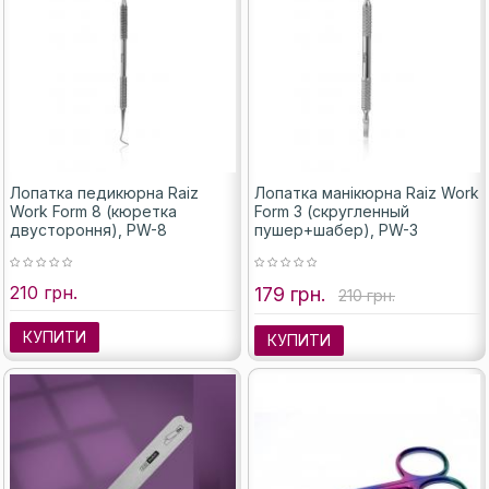
Лопатка педикюрна Raiz
Лопатка манікюрна Raiz Work
Work Form 8 (кюретка
Form 3 (скругленный
двустороння), PW-8
пушер+шабер), PW-3
210 грн.
179 грн.
210 грн.
КУПИТИ
КУПИТИ