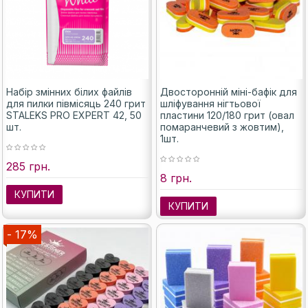
Набір змінних білих файлів
Двосторонній міні-бафік для
для пилки півмісяць 240 грит
шліфування нігтьової
STALEKS PRO EXPERT 42, 50
пластини 120/180 грит (овал
шт.
помаранчевий з жовтим),
1шт.
285 грн.
8 грн.
КУПИТИ
КУПИТИ
- 17%