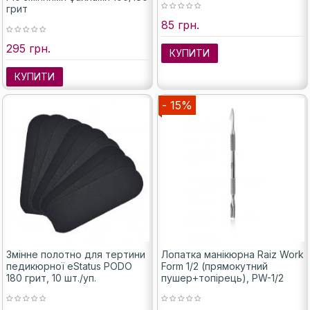
грит
85 грн.
295 грн.
КУПИТИ
КУПИТИ
- 15%
Змінне полотно для тертини
Лопатка манікюрна Raiz Work
педикюрної eStatus PODO
Form 1/2 (прямокутний
180 грит, 10 шт./уп.
пушер+топірець), PW-1/2