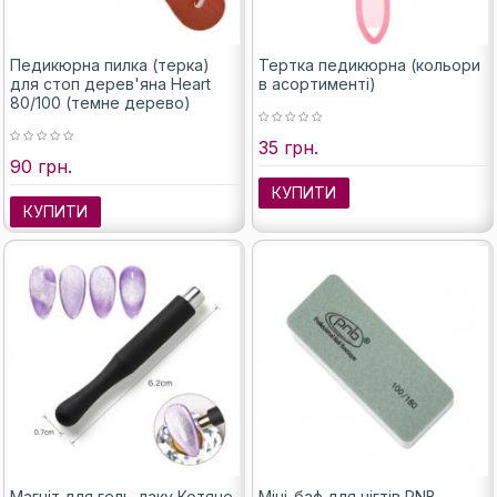
Педикюрна пилка (терка)
Тертка педикюрна (кольори
для стоп дерев'яна Heart
в асортименті)
80/100 (темне дерево)
35 грн.
90 грн.
КУПИТИ
КУПИТИ
Магніт для гель-лаку Котяче
Міні-баф для нігтів PNB