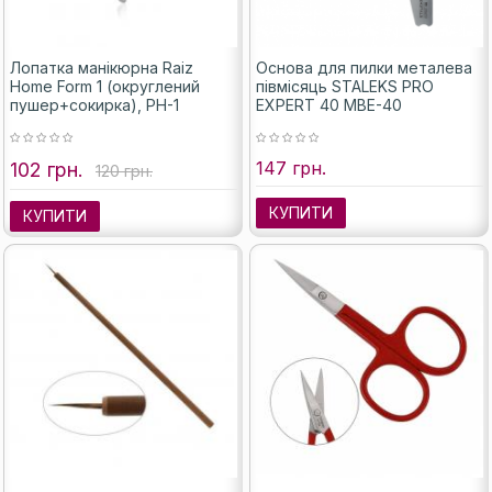
Лопатка манікюрна Raiz
Основа для пилки металева
Home Form 1 (округлений
півмісяць STALEKS PRO
пушер+сокирка), PH-1
EXPERT 40 MBE-40
147 грн.
102 грн.
120 грн.
КУПИТИ
КУПИТИ