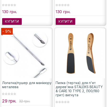
130 грн.
130 грн.
КУПИТИ
КУПИТИ
- 9%
Лопатка/пушер для манікюру
Пилка (тертка) для п'ят
металева
дерев'яна STALEKS BEAUTY
& CARE 10 TYPE 2, (100/180
грит) вигнута
29 грн.
32 грн.