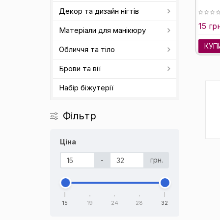
Декор та дизайн нігтів
15 гр
Матеріали для манікюру
КУП
Обличчя та тіло
Брови та вії
Набір біжутерії
Фільтр
Ціна
-
грн.
15
19
24
28
32