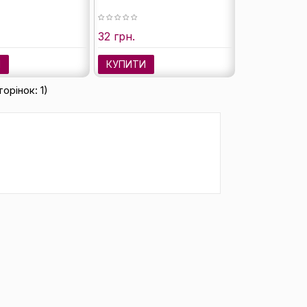
32 грн.
И
КУПИТИ
торінок: 1)