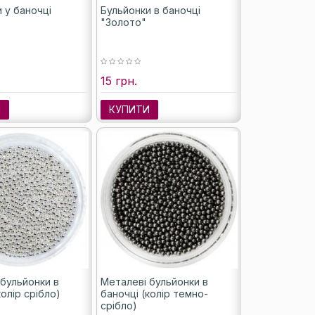
 у баночці
Бульйонки в баночці
"Золото"
15 грн.
И
КУПИТИ
 бульйонки в
Металеві бульйонки в
колір срібло)
баночці (колір темно-
срібло)