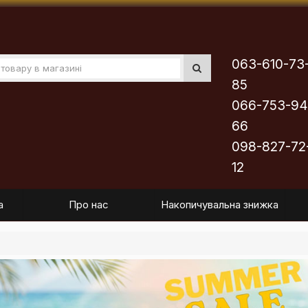
063-610-73
85
066-753-94
66
098-827-72
12
а
Про нас
Накопичувальна знижка