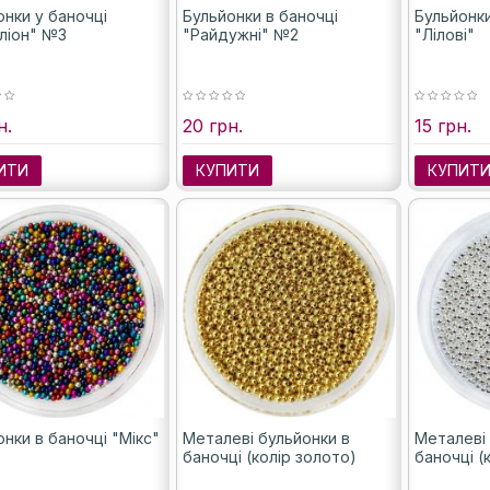
онки у баночці
Бульйонки в баночці
Бульйонки
ліон" №3
"Райдужні" №2
"Лілові"
н.
20 грн.
15 грн.
ИТИ
КУПИТИ
КУПИТ
нки в баночці "Мікс"
Металеві бульйонки в
Металеві
баночці (колір золото)
баночці (