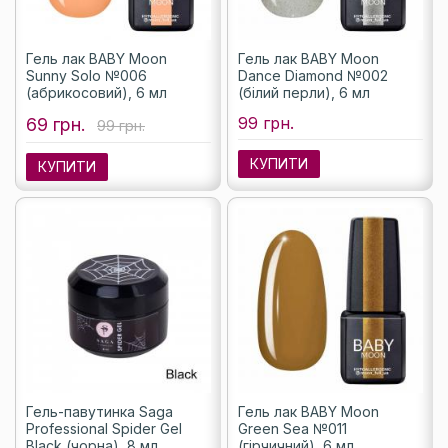
Гель лак BABY Moon
Гель лак BABY Moon
Sunny Solo №006
Dance Diamond №002
(абрикосовий), 6 мл
(білий перли), 6 мл
99 грн.
69 грн.
99 грн.
КУПИТИ
КУПИТИ
Гель-павутинка Saga
Гель лак BABY Moon
Professional Spider Gel
Green Sea №011
Black (чорна), 8 мл
(гірчичний), 6 мл