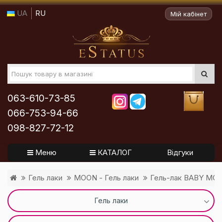
UA
RU
Мій кабінет
063-610-73-85
066-753-94-66
098-827-72-12
Меню
КАТАЛОГ
Відгуки
Гель лаки
MOON - Гель лаки
Гель-лак BABY MO
Гель лаки