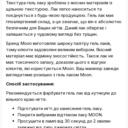
Текстура гель лаку зроблена з якісних матеріалів із
щільною текстурою. Лак легко наноситься та
поєднується з будь-якою продукцією. Гель лак має
гіпоалергенний склад, а це означає, що він є абсолютно
безпечним для Ваших нігтів. Даний лак оберігає і
залишається у чудовому вигляді без тріщин.
Бренд Moon виготовляє широку палітру гель лаків,
тому клієнти задоволені великим вибором. Якісний
матеріал має відмінну зносостійкість. Також лак не
має токсичного запаху, доказом цього є відгуки
клієнтів, які користуються Moon. Ваш манікюр завжди
виглядатиме розкішно з гель лаком Moon.
Спосіб застосування:
Рекомендується фарбувати гель лак від кутикули до
вільного краю нігтя.
Підготувати нігті до нанесення гель лаку.
Покрити вибраним відтінком лаку MOON.
Просушити в лампі від 30 секунд до 2 хвилин
залежно від типу джерела світла.