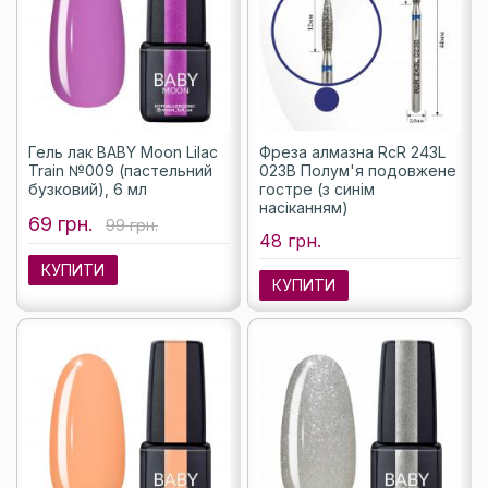
Гель лак BABY Moon Lilac
Фреза алмазна RcR 243L
Train №009 (пастельний
023B Полум'я подовжене
бузковий), 6 мл
гостре (з синім
насіканням)
69 грн.
99 грн.
48 грн.
КУПИТИ
КУПИТИ