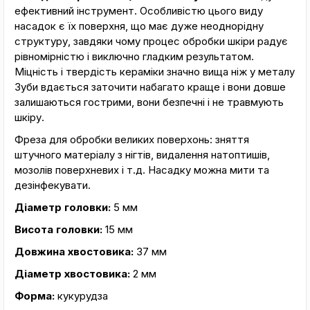
ефективний інструмент. Особливістю цього виду
насадок є їх поверхня, що має дуже неоднорідну
структуру, завдяки чому процес обробки шкіри радує
рівномірністю і виключно гладким результатом.
Міцність і твердість кераміки значно вища ніж у металу
Зуби вдається заточити набагато краще і вони довше
залишаються гострими, вони безпечні і не травмують
шкіру.
Фреза для обробки великих поверхонь: зняття
штучного матеріалу з нігтів, видалення натоптишів,
мозолів поверхневих і т.д. Насадку можна мити та
дезінфекувати.
Діаметр головки:
5 мм
Висота головки:
15 мм
Довжина хвостовика:
37 мм
Діаметр хвостовика:
2 мм
Форма:
кукурудза