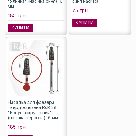
"Ялинка" (насічка синя), 6
синя насічка
мм
75 грн.
185 грн.
КУПИТИ
КУПИТИ
Насадка для фрезера
твердосплавна RcR 38
"Конус закруглений"
(насічка червона), 6 мм
185 грн.