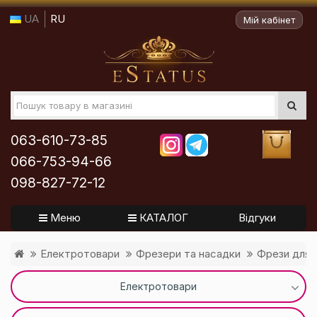
UA
RU
Мій кабінет
063-610-73-85
066-753-94-66
098-827-72-12
Меню
КАТАЛОГ
Відгуки
Електротовари
Фрезери та насадки
Фрези для 
Електротовари