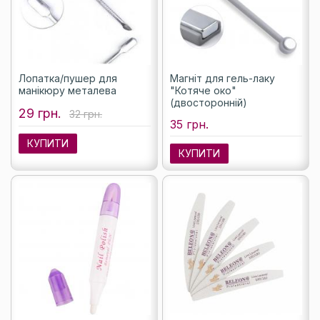
Лопатка/пушер для
Магніт для гель-лаку
манікюру металева
"Котяче око"
(двосторонній)
29 грн.
32 грн.
35 грн.
КУПИТИ
КУПИТИ