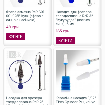
Фреза алмазна RcR 801
Насадка для фрезера
001 025B Куля (сфера з
твердосплавна RcR 32
синьою насічкою)
"Кукурудза" (насічка
синя), 6 мм
48 грн.
185 грн.
КУПИТИ
КУПИТИ
Насадка для фрезера
Керамічна насадка 3/32"
твердосплавна RcR 25
Tirch Cylinder (M), конус