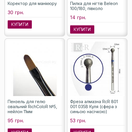
Коректор для манікюру
Пилка для нігтів Beleon
100/180, півколо
30 грн.
14 грн.
КУПИТИ
КУПИТИ
Пензель для гелю
Фреза алмазна RcR 801
овальний RichColoR №5,
001 035B Куля (сфера з
нейлон 11мм
синьою насічкою)
95 грн.
53 грн.