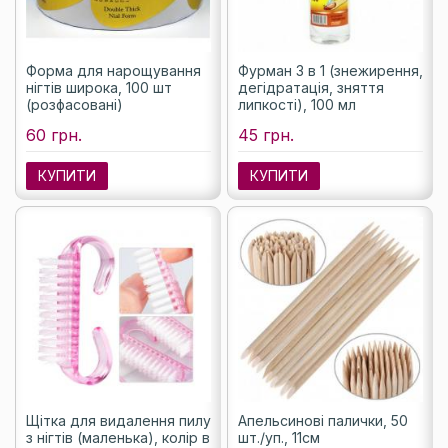
Форма для нарощування
Фурман 3 в 1 (знежирення,
нігтів широка, 100 шт
дегідратація, зняття
(розфасовані)
липкості), 100 мл
60 грн.
45 грн.
КУПИТИ
КУПИТИ
Щітка для видалення пилу
Апельсинові палички, 50
з нігтів (маленька), колір в
шт./уп., 11см