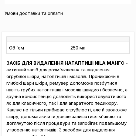
Умови доставки та оплати
Об `єм
250 мл
ЗАСІБ ДЛЯ ВИДАЛЕННЯ НАТАПТИШІ NILA МАНГО
-
активний засіб для розм'якшення та видалення
огрубілої шкіри, натоптишів і мозолів. Проникаючи в
глибокі шари шкіри, ремувер допоможе позбутися
навіть грубих натоптишів і мозолів швидко і безпечно, а
зручна консистенція дозволить використовувати його
як для класичного, так і для апаратного педикюру.
Каллус не тільки прибирає огрубілості, але й зволожує
шкіру, допомагаючи їй довше залишатися м'якою та
доглянутою після процедури та запобігає подальшому
утворенню натоптишів. З засобом для видалення