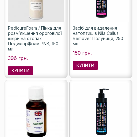
PedicureFoam / Пінка для
Засіб для видалення
розм’якшення ороговілої
натоптишів Nila Callus
шкіри на стопах
Remover Полуниця, 250
ПедикюрФоам PNB, 150
мл
мл
150 грн.
396 грн.
КУПИТИ
КУПИТИ