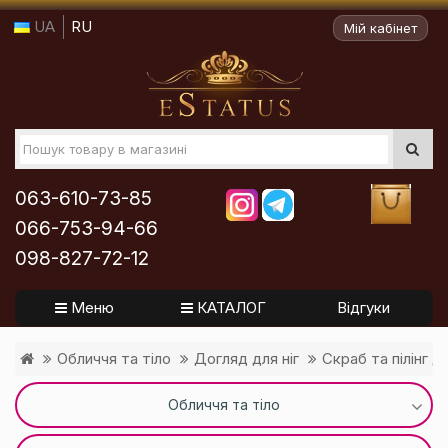
UA
RU
Мій кабінет
063-610-73-85
066-753-94-66
098-827-72-12
Меню
КАТАЛОГ
Відгуки
Обличчя та тіло
Догляд для ніг
Скраб та пілінг дл
Обличчя та тіло