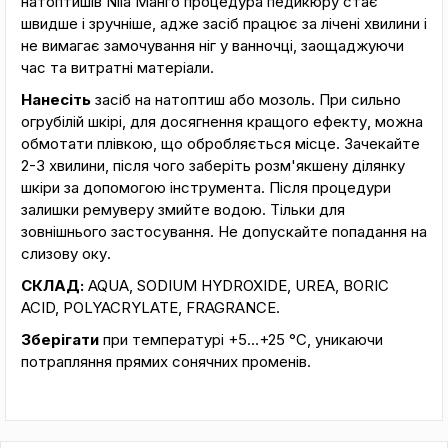
натоптишів Nilа Манго процедура педикюру стає
швидше і зручніше, адже засіб працює за лічені хвилини і
не вимагає замочування ніг у ванночці, заощаджуючи
час та витратні матеріали.
Нанесіть
засіб на натоптиш або мозоль. При сильно
огрубілій шкірі, для досягнення кращого ефекту, можна
обмотати плівкою, що обробляється місце. Зачекайте
2-3 хвилини, після чого заберіть розм'якшену ділянку
шкіри за допомогою інструмента. Після процедури
залишки ремуверу змийте водою. Тільки для
зовнішнього застосування. Не допускайте попадання на
слизову оку.
СКЛАД:
AQUA, SODIUM HYDROXIDE, UREA, BORIC
ACID, POLYACRYLATE, FRAGRANCE.
Зберігати
при температурі +5…+25 °С, уникаючи
потрапляння прямих сонячних променів.