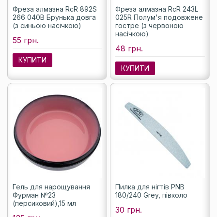
Фреза алмазна RcR 892S
Фреза алмазна RcR 243L
266 040B Брунька довга
025R Полум'я подовжене
(з синьою насічкою)
гостре (з червоною
насічкою)
55 грн.
48 грн.
КУПИТИ
КУПИТИ
Гель для нарощування
Пилка для нігтів PNB
Фурман №23
180/240 Grey, півколо
(персиковий),15 мл
30 грн.