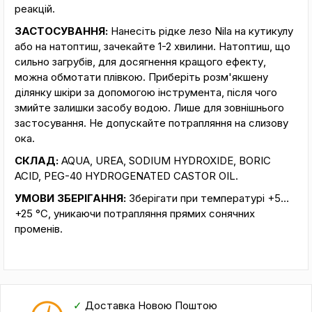
реакцій.
ЗАСТОСУВАННЯ:
Нанесіть рідке лезо Nila на кутикулу
або на натоптиш, зачекайте 1-2 хвилини. Натоптиш, що
сильно загрубів, для досягнення кращого ефекту,
можна обмотати плівкою. Приберіть розм'якшену
ділянку шкіри за допомогою інструмента, після чого
змийте залишки засобу водою. Лише для зовнішнього
застосування. Не допускайте потрапляння на слизову
ока.
СКЛАД:
AQUA, UREA, SODIUM HYDROXIDE, BORIC
ACID, PEG-40 HYDROGENATED CASTOR OIL.
УМОВИ ЗБЕРІГАННЯ:
Зберігати при температурі +5…
+25 °С, уникаючи потрапляння прямих сонячних
променів.
✓
Доставка Новою Поштою