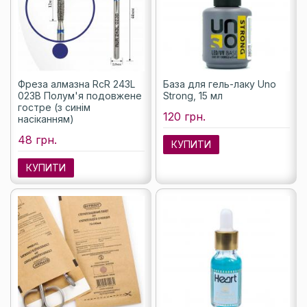
Фреза алмазна RcR 243L
База для гель-лаку Uno
023B Полум'я подовжене
Strong, 15 мл
гостре (з синім
120 грн.
насіканням)
48 грн.
КУПИТИ
КУПИТИ