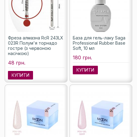
Фреза алмазна RcR 243LX
База для гель-лаку Saga
023R Полум'я торнадо
Professional Rubber Base
гостре (з червоною
Soft, 10 мл
насічкою)
180 грн.
48 грн.
КУПИТИ
КУПИТИ