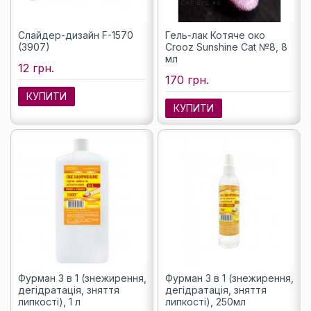
Слайдер-дизайн F-1570
Гель-лак Котяче око
(3907)
Crooz Sunshine Cat №8, 8
мл
12 грн.
170 грн.
КУПИТИ
КУПИТИ
Фурман 3 в 1 (знежирення,
Фурман 3 в 1 (знежирення,
дегідратація, зняття
дегідратація, зняття
липкості), 1 л
липкості), 250мл