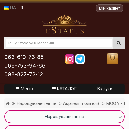
UA
RU
Мій кабінет
063-610-73-85
066-753-94-66
098-827-72-12
Меню
КАТАЛОГ
Відгуки
Нарощування нігтів
Акрігелі (полігелі)
MOON - Пол
Нарощування нігтів