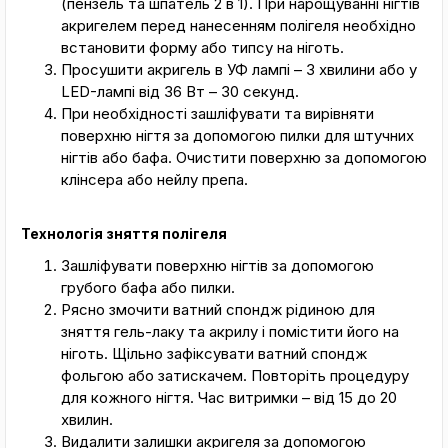
(пензель та шпатель 2 в 1). При нарощуванні нігтів
акригелем перед нанесенням полігеля необхідно
встановити форму або типсу на ніготь.
Просушити акригель в УФ лампі – 3 хвилини або у
LED-лампі від 36 Вт – 30 секунд.
При необхідності зашліфувати та вирівняти
поверхню нігтя за допомогою пилки для штучних
нігтів або бафа. Очистити поверхню за допомогою
клінсера або нейлу препа.
Технологія зняття полігеля
Зашліфувати поверхню нігтів за допомогою
грубого бафа або пилки.
Рясно змочити ватний спондж рідиною для
зняття гель-лаку та акрилу і помістити його на
ніготь. Щільно зафіксувати ватний спондж
фольгою або затискачем. Повторіть процедуру
для кожного нігтя. Час витримки – від 15 до 20
хвилин.
Видалити залишки акригеля за допомогою