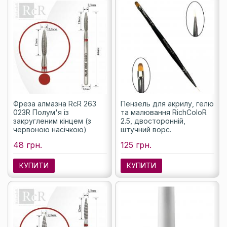
Фреза алмазна RcR 263
Пензель для акрилу, гелю
023R Полум'я із
та малювання RichColoR
закругленим кінцем (з
2.5, двосторонній,
червоною насічкою)
штучний ворс.
48 грн.
125 грн.
КУПИТИ
КУПИТИ