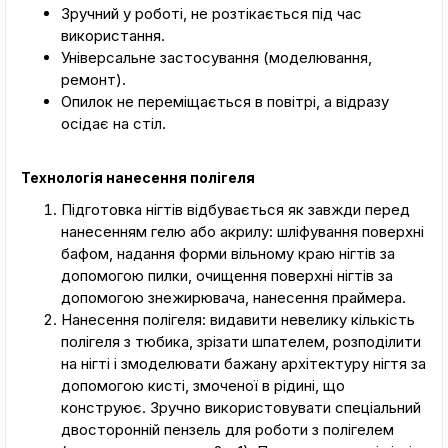
Зручний у роботі, не розтікається під час
використання.
Універсальне застосування (моделювання,
ремонт).
Опилок не переміщається в повітрі, а відразу
осідає на стіл.
Технологія нанесення полігеля
Підготовка нігтів відбувається як завжди перед
нанесенням гелю або акрилу: шліфування поверхні
бафом, надання форми вільному краю нігтів за
допомогою пилки, очищення поверхні нігтів за
допомогою знежирювача, нанесення праймера.
Нанесення полігеля: видавити невелику кількість
полігеля з тюбика, зрізати шпателем, розподілити
на нігті і змоделювати бажану архітектуру нігтя за
допомогою кисті, змоченої в рідині, що
конструює. Зручно використовувати спеціальний
двосторонній пензель для роботи з полігелем