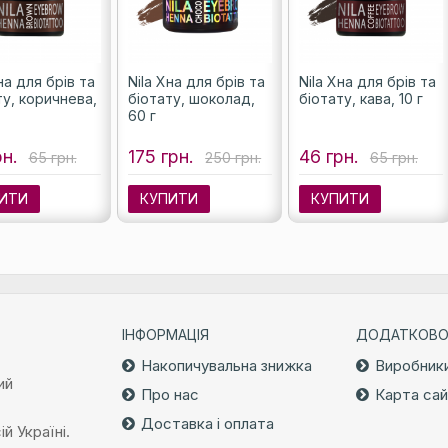
на для брів та
Nila Хна для брів та
Nila Хна для брів та
ту, коричнева,
біотату, шоколад,
біотату, кава, 10 г
60 г
рн.
175 грн.
46 грн.
65 грн.
250 грн.
65 грн.
ИТИ
КУПИТИ
КУПИТИ
ІНФОРМАЦІЯ
ДОДАТКОВ
Накопичувальна знижка
Виробник
ий
Про нас
Карта са
Доставка і оплата
й Україні.