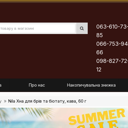
063-610-73
85
066-753-94
66
098-827-72
12
а
Про нас
Накопичувальна знижка
у
Nila Хна для брів та біотату, кава, 60 г