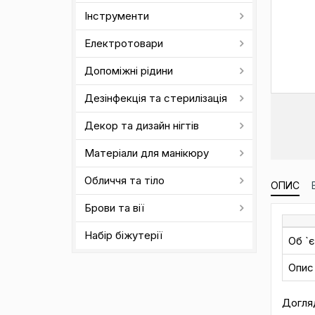
Інструменти
Електротовари
Допоміжні рідини
Дезінфекція та стерилізація
Декор та дизайн нігтів
Матеріали для манікюру
Обличчя та тіло
ОПИС
Брови та вії
Набір біжутерії
Об `
Опис
Догляд