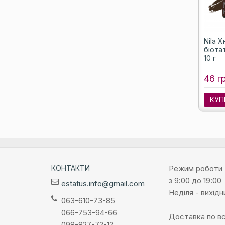
Nila Х
біота
10 г
46 г
КУП
КОНТАКТИ
Режим роботи
з 9:00 до 19:00
estatus.info@gmail.com
Неділя - вихідн
063-610-73-85
066-753-94-66
Доставка по всі
098-827-72-12