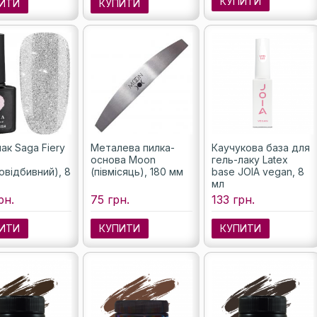
КУПИТИ
ИТИ
КУПИТИ
ак Saga Fiery
Металева пилка-
Каучукова база для
основа Moon
гель-лаку Latex
ловідбивний), 8
(півмісяць), 180 мм
base JOIA vegan, 8
мл
рн.
75 грн.
133 грн.
ИТИ
КУПИТИ
КУПИТИ