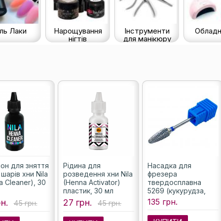
ль Лаки
Нарощування
Інструменти
Обладн
нігтів
для манікюру
он для зняття
Рідина для
Насадка для
шарів хни Nila
розведення хни Nila
фрезера
a Cleaner), 30
(Henna Activator)
твердосплавна
пластик, 30 мл
5269 (кукурудза,
насічка синя)
135 грн.
н.
27 грн.
45 грн.
45 грн.