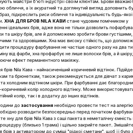
ують майстри б'юті індустрії своїм клієнтам. Брови вважаю
ю обличчя, а їх акуратний та доглянутий вигляд доповнить б
браз, підкреслить риси обличчя та індивідуальність будь-якої
и.
ХНА ДЛЯ БРОВ NILA КАВИ
стане чудовим помічником у
нні ідеальних брів, адже вона не тільки дозволить пофарбув
и та шкіру брів, але й допоможемо зробити брови густішими,
чими та здоровішими. Хна має високу стійкість, що допомо
ити процедуру фарбування не частіше одного разу на два ти
міну від фарби, хна профарбує не лише волоски брів, а й шкіру
юючи ефект перманентного макіяжу.
я брів Nila Кава - найнасиченіший коричневий відтінок. Підійде
кам та брюнеткам, також рекомендується для дівчат з кари
та холодним відтінком шкіри. При фарбуванні дає благородни
коричневий колір холодного відтінку. Може використовуват
ійний колір, так і в додатку до інших відтінків.
години до
застосування
необхідно провести тест на алергію
еобхідно розводити безпосередньо перед початком фарбуван
те хну для брів Nila Кава з саші пакета в неметалічну ємність 
роцедуру (близько 1 грама) і щільно закрийте пакет. Змішайт
я брів з активатором до суміші "рідкої сметани", щоб її було 