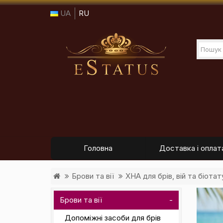
UA
RU
Головна
Доставка і оплат
Брови та вії
ХНА для брів, вій та біотат
Брови та вії
Допоміжні засоби для брів