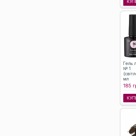
КУП
Гель л
№ 1
(світ
мл
185 г
КУП