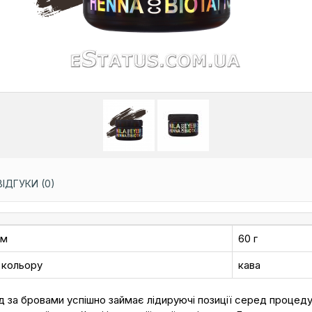
ВІДГУКИ (0)
єм
60 г
 кольору
кава
 за бровами успішно займає лідируючі позиції серед процедур