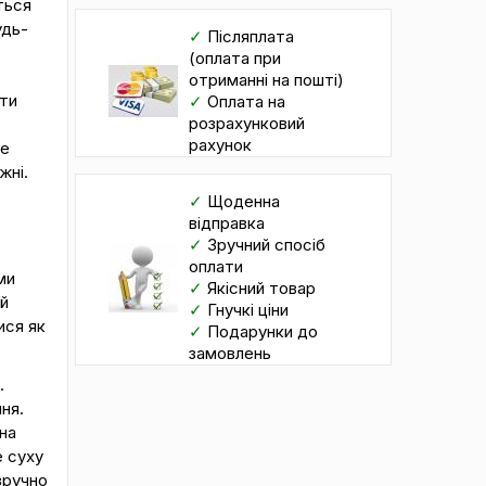
ться
удь-
✓
Післяплата
(оплата при
отриманні на пошті)
ати
✓
Оплата на
розрахунковий
рахунок
же
жні.
,
✓
Щоденна
відправка
✓
Зручний спосіб
оплати
ми
✓
Якісний товар
й
✓
Гнучкі ціни
ися як
✓
Подарунки до
замовлень
.
ня.
на
е суху
зручно