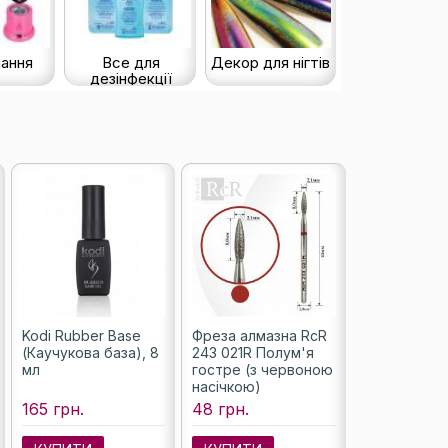
ання
Все для
Декор для нігтів
дезінфекції
Kodi Rubber Base
Фреза алмазна RcR
(Каучукова база), 8
243 021R Полум'я
мл
гостре (з червоною
насічкою)
165 грн.
48 грн.