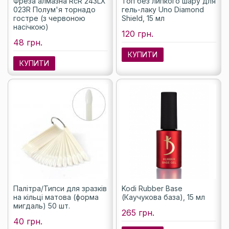
Фреза алмазна RcR 243LX
Топ без липкого шару для
023R Полум'я торнадо
гель-лаку Uno Diamond
гостре (з червоною
Shield, 15 мл
насічкою)
120 грн.
48 грн.
КУПИТИ
КУПИТИ
Палітра/Типси для зразків
Kodi Rubber Base
на кільці матова (форма
(Каучукова база), 15 мл
мигдаль) 50 шт.
265 грн.
40 грн.