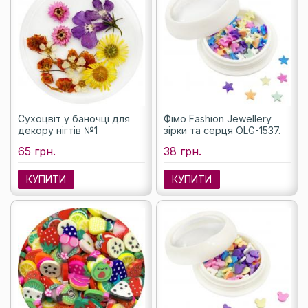
Сухоцвіт у баночці для
Фімо Fashion Jewellery
декору нігтів №1
зірки та серця OLG-1537.
65 грн.
38 грн.
КУПИТИ
КУПИТИ