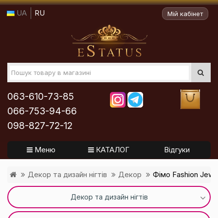
UA
RU
Мій кабінет
063-610-73-85
066-753-94-66
098-827-72-12
Меню
КАТАЛОГ
Відгуки
Декор та дизайн нігтів
Декор
Фімо Fashion Jewe
Декор та дизайн нігтів