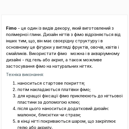
Fimo
- це один із видів декору, який виготовлений з
полімерної глини. Дизайн нігтів з фімо відрізняється від
інших тим, що, він має своєрідну структуру і в
основному це фігурки у вигляді фруктів, овочів, квітів і
смайликів. Використати фімо
можна і в акваріумному
дизайні - під гель або акрил, а також можливе
застосування фімо на натуральних нігтях.
Техніка виконання:
наноситься стартове покриття;
потім накладаються платівки фімо;
для кращої фіксації фімо приклеюють до нігтьової
пластини за допомогою клею;
після цього наноситься додатковий дизайн:
малюнок, блискітки чи стрази;
в кінці нігті покриваються шаром, що закріплює
гелю або акрилу.