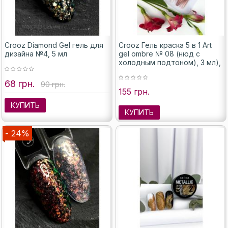
Crooz Diamond Gel гель для
Crooz Гель краска 5 в 1 Art
дизайна №4, 5 мл
gel ombre № 08 (нюд с
холодным подтоном), 3 мл),
68 грн.
90 грн.
155 грн.
КУПИТЬ
КУПИТЬ
- 24%