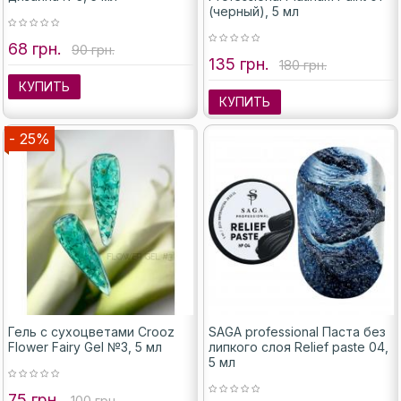
(черный), 5 мл
68 грн.
90 грн.
135 грн.
180 грн.
КУПИТЬ
КУПИТЬ
- 25%
Гель с сухоцветами Crooz
SAGA professional Паста без
Flower Fairy Gel №3, 5 мл
липкого слоя Relief paste 04,
5 мл
75 грн.
100 грн.