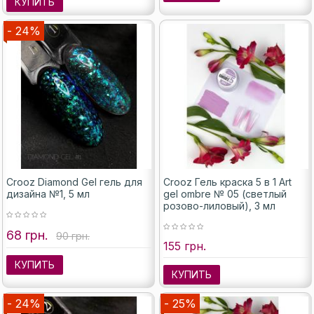
КУПИТЬ
- 24%
Crooz Diamond Gel гель для
Crooz Гель краска 5 в 1 Art
дизайна №1, 5 мл
gel ombre № 05 (светлый
розово-лиловый), 3 мл
68 грн.
90 грн.
155 грн.
КУПИТЬ
КУПИТЬ
- 24%
- 25%