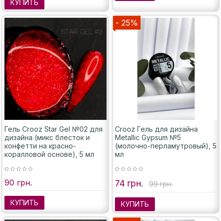
КУПИТЬ
- 25%
Гель Crooz Star Gel №02 для
Crooz Гель для дизайна
дизайна (микс блесток и
Metallic Gypsum №5
конфетти на красно-
(молочно-перламутровый), 5
коралловой основе), 5 мл
мл
90 грн.
74 грн.
99 грн.
КУПИТЬ
КУПИТЬ