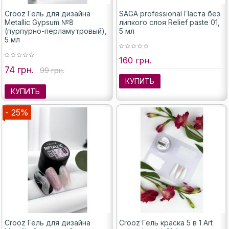
Crooz Гель для дизайна
SAGA professional Паста без
Metallic Gypsum №8
липкого слоя Relief paste 01,
(пурпурно-перламутровый),
5 мл
5 мл
160 грн.
74 грн.
99 грн.
КУПИТЬ
КУПИТЬ
- 25%
Crooz Гель для дизайна
Crooz Гель краска 5 в 1 Art