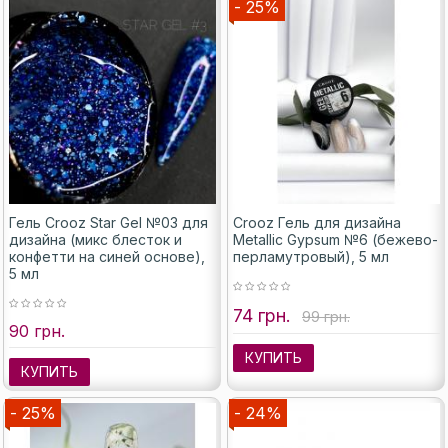
- 25%
Гель Crooz Star Gel №03 для
Crooz Гель для дизайна
дизайна (микс блесток и
Metallic Gypsum №6 (бежево-
конфетти на синей основе),
перламутровый), 5 мл
5 мл
74 грн.
99 грн.
90 грн.
КУПИТЬ
КУПИТЬ
- 25%
- 24%