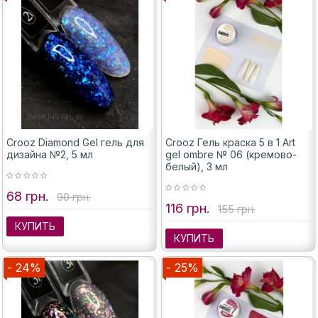
Crooz Diamond Gel гель для
Crooz Гель краска 5 в 1 Art
дизайна №2, 5 мл
gel ombre № 06 (кремово-
белый), 3 мл
68 грн.
90 грн.
116 грн.
155 грн.
КУПИТЬ
КУПИТЬ
- 24%
- 25%