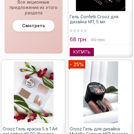
Все акционные
предложения из этого
раздела
Гель Confetti Crooz для
дизайна №1, 5 мл
Смотреть
68 грн.
90 грн.
КУПИТЬ
- 25%
Crooz Гель краска 5 в 1 Art
Crooz Гель для дизайна
gel ombre № 02 (бежево-
Metallic Gypsum №11 (розово-