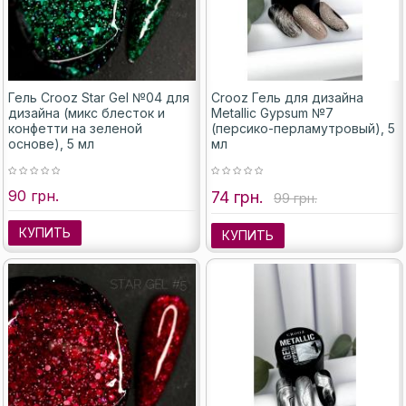
Гель Crooz Star Gel №04 для
Crooz Гель для дизайна
дизайна (микс блесток и
Metallic Gypsum №7
конфетти на зеленой
(персико-перламутровый), 5
основе), 5 мл
мл
90 грн.
74 грн.
99 грн.
КУПИТЬ
КУПИТЬ