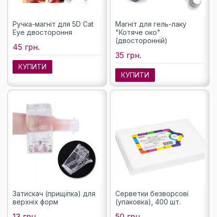
Ручка-магніт для 5D Cat
Магніт для гель-лаку
Eye двостороння
"Котяче око"
(двосторонній)
45 грн.
35 грн.
КУПИТИ
КУПИТИ
Затискач (прищіпка) для
Серветки безворсові
верхніх форм
(упаковка), 400 шт.
13 грн.
50 грн.