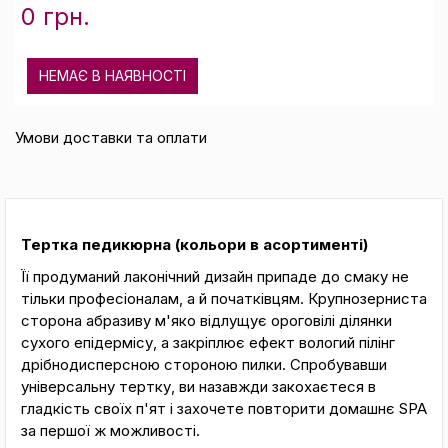
0 грн.
НЕМАЄ В НАЯВНОСТІ
Умови доставки та оплати
Тертка педикюрна (кольори в асортименті)
Її продуманий лаконічний дизайн припаде до смаку не
тільки професіоналам, а й початківцям. Крупнозерниста
сторона абразиву м'яко відлущує ороговілі ділянки
сухого епідермісу, а закріплює ефект вологий пілінг
дрібнодисперсною стороною пилки. Спробувавши
універсальну тертку, ви назавжди закохаєтеся в
гладкість своїх п'ят і захочете повторити домашнє SPA
за першої ж можливості.