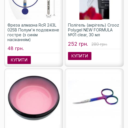
Фреза алмазна RcR 243L
Полігель (акрігель) Crooz
025B Полум'я подовжене
Polygel NEW FORMULA
гостре (з синім
№01 clear, 30 мл
насіканням)
252 грн.
280 грн.
48 грн.
КУПИТИ
КУПИТИ