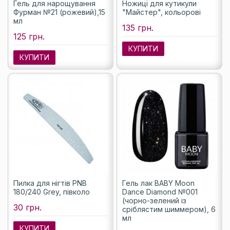
Гель для нарощування
Ножиці для кутикули
Фурман №21 (рожевий),15
"Майстер", кольорові
мл
135 грн.
125 грн.
КУПИТИ
КУПИТИ
Пилка для нігтів PNB
Гель лак BABY Moon
180/240 Grey, півколо
Dance Diamond №001
(чорно-зелений із
30 грн.
сріблястим шиммером), 6
мл
КУПИТИ