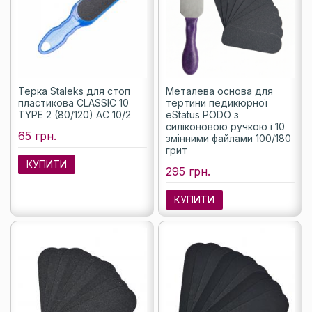
Терка Staleks для стоп
Металева основа для
пластикова CLASSIC 10
тертини педикюрної
TYPE 2 (80/120) AC 10/2
eStatus PODO з
силіконовою ручкою і 10
65 грн.
змінними файлами 100/180
грит
КУПИТИ
295 грн.
КУПИТИ