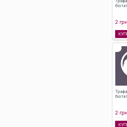
Трафа
біотат
2 грн
КУП
Трафа
біота
2 грн
КУП