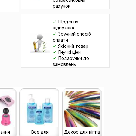
рахунок
✓
Щоденна
відправка
✓
Зручний спосіб
оплати
✓
Якісний товар
✓
Гнучкі ціни
✓
Подарунки до
замовлень
ання
Все для
Декор для нігтів