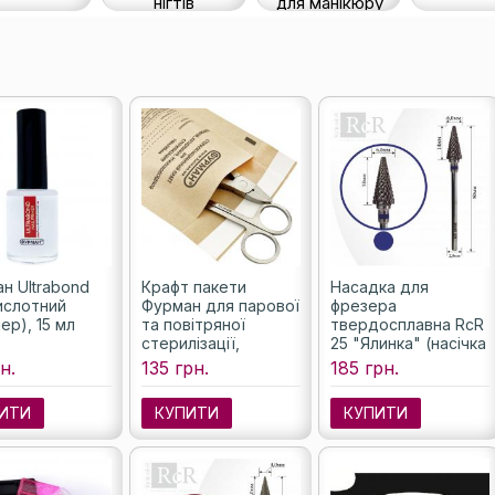
нігтів
для манікюру
н Ultrabond
Крафт пакети
Насадка для
ислотний
Фурман для парової
фрезера
ер), 15 мл
та повітряної
твердосплавна RcR
стерилізації,
25 "Ялинка" (насічка
100х200 мм, 100 шт.
синя), 6 мм
н.
135 грн.
185 грн.
ИТИ
КУПИТИ
КУПИТИ