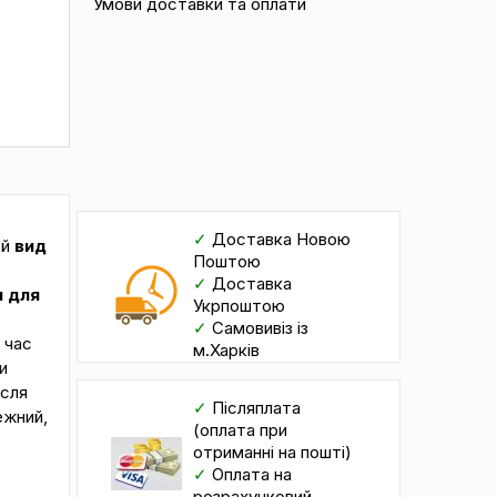
Умови доставки та оплати
✓
Доставка Новою
ей
вид
Поштою
✓
Доставка
 для
Укрпоштою
✓
Самовивіз із
 час
м.Харків
и
ісля
✓
Післяплата
жний,
(оплата при
отриманні на пошті)
✓
Оплата на
розрахунковий