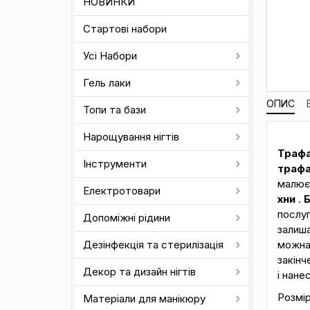
НОВИНКИ
Стартові набори
Усі Набори
Гель лаки
ОПИС
Топи та бази
Нарощування нігтів
Траф
Інструменти
трафа
малюєт
Електротовари
хни
.
Б
послуг
Допоміжні рідини
залиша
можна
Дезінфекція та стерилізація
закінч
Декор та дизайн нігтів
і нане
Розмі
Матеріали для манікюру