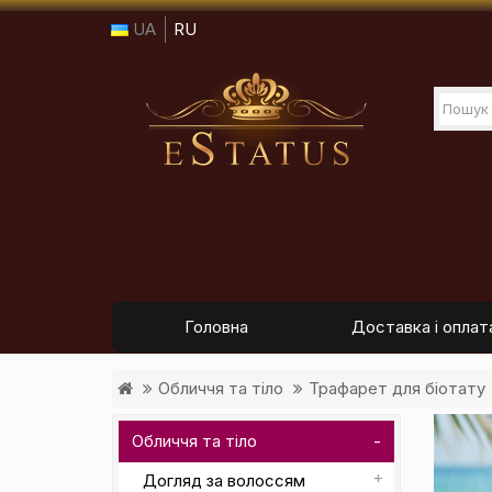
UA
RU
Головна
Доставка і оплат
Обличчя та тіло
Трафарет для біотату
Обличчя та тіло
Догляд за волоссям