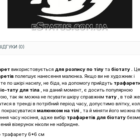
ВІДГУКИ (0)
арет
використовується
для розпису по тілу
та
біотату
. Ц
ретів
полегшує нанесення малюнка. Якщо ви не художник і
е по шкірі насилу, не біда, на допомогу прийдуть
трафарети
іо-тату для тіла
, на даний момент, є досить популярною
ою, так як можна не псувати шкіру справжнім
тату
, в той же
тися в тренді в потрібний період часу, допустимо влітку, кол
 покрасуватися
малюнком на тілі
, та й міняти його можна п
ення часу носіння, адже вибір
трафаретів для біотату
безме
сений візерунок ніколи не набридне.
р трафарету 6*6 см