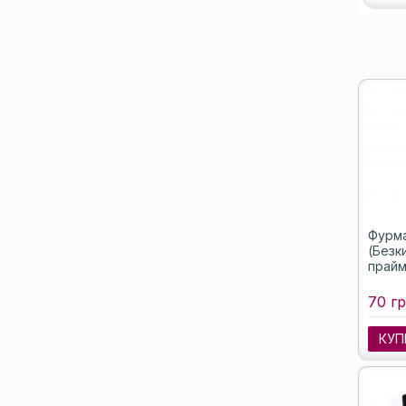
Фурма
(Безк
прайм
70 гр
КУП