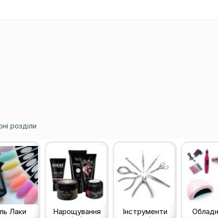
ні розділи
ль Лаки
Нарощування
Інструменти
Обладн