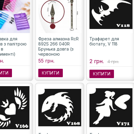
авка для
Фреза алмазна RcR
Трафарет для
ів з палітрою
892S 266 040R
біотату, V 118
 в
Брунька довга (з
именті)
червоною
насічкою)
н.
55 грн.
2 грн.
4 грн.
ИТИ
КУПИТИ
КУПИТИ