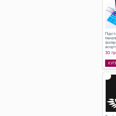
Підст
пензл
(колір
асорт
30 гр
КУП