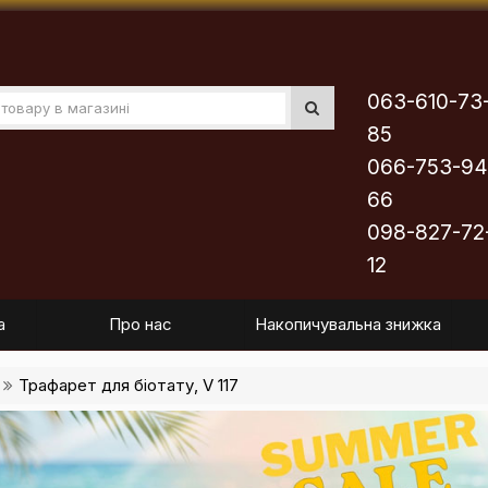
063-610-73
85
066-753-94
66
098-827-72
12
а
Про нас
Накопичувальна знижка
Трафарет для біотату, V 117