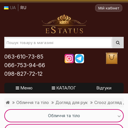
UA
RU
Мій кабінет
063-610-73-85
066-753-94-66
098-827-72-12
Меню
КАТАЛОГ
Відгуки
Обличчя та тіло
Догляд для рук
Crooz догляд дл
Обличчя та тіло