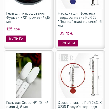
Гель для нарощування
Насадка для фрезера
Фурман №21 (рожевий),15
твердосплавна RcR 25
мл
"Ялинка" (насічка синя), 6
мм
125 грн.
185 грн.
КУПИТИ
КУПИТИ
Гель лак Crooz №1 (білий,
Фреза алмазна RcR 243LX
емаль), 8 мл
023R Полум'я торнадо