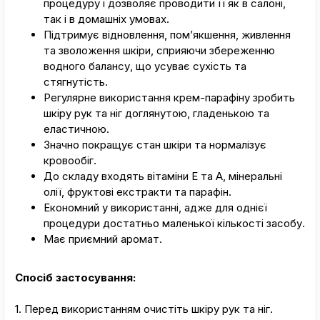
процедуру і дозволяє проводити її як в салоні,
так і в домашніх умовах.
Підтримує відновлення, помʼякшення, живлення
та зволоження шкіри, сприяючи збереженню
водного балансу, що усуває сухість та
стягнутість.
Регулярне використання крем-парафіну зробить
шкіру рук та ніг доглянутою, гладенькою та
еластичною.
Значно покращує стан шкіри та нормалізує
кровообіг.
До складу входять вітаміни Е та А, мінеральні
олії, фруктові екстракти та парафін.
Економний у використанні, адже для однієї
процедури достатньо маленької кількості засобу.
Має приємний аромат.
Спосіб застосування:
1. Перед використанням очистіть шкіру рук та ніг.