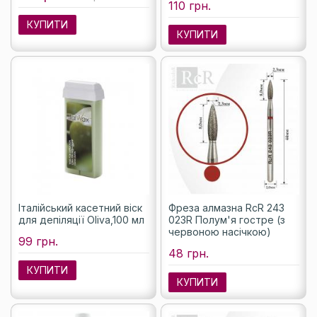
110 грн.
КУПИТИ
КУПИТИ
Італійський касетний віск
Фреза алмазна RcR 243
для депіляції Oliva,100 мл
023R Полум'я гостре (з
червоною насічкою)
99 грн.
48 грн.
КУПИТИ
КУПИТИ