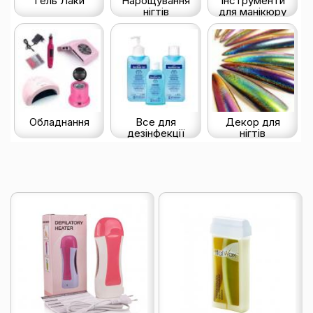
Гель Лаки
Нарощування
Інструменти
нігтів
для манікюру
Обладнання
Все для
Декор для
дезінфекції
нігтів