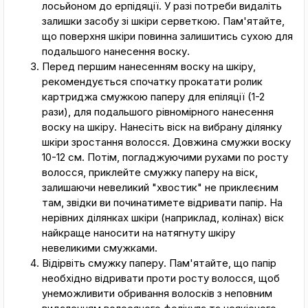
лосьйоном до ерпідяції. У разі потреби видаліть
залишки засобу зі шкіри серветкою. Пам'ятайте,
що поверхня шкіри повинна залишитись сухою для
подальшого нанесення воску.
Перед першим нанесенням воску на шкіру,
рекомендується спочатку прокатати ролик
картриджа смужкою паперу для епіляції (1-2
рази), для подальшого рівномірного нанесення
воску на шкіру. Нанесіть віск на вибрану ділянку
шкіри зростання волосся. Довжина смужки воску
10-12 см. Потім, погладжуючими рухами по росту
волосся, приклейте смужку паперу на віск,
залишаючи невеликий "хвостик" не приклеєним
там, звідки ви починатимете відривати папір. На
нерівних ділянках шкіри (наприклад, колінах) віск
найкраще наносити на натягнуту шкіру
невеликими смужками.
Відірвіть смужку паперу. Пам'ятайте, що папір
необхідно відривати проти росту волосся, щоб
унеможливити обривання волосків з неповним