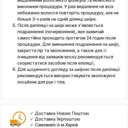
видаленням волосяного фолікула та неякісного
виконання процедури. У разі видалення не всіх
небажаних волосся повторіть процедуру, але не
більше 3-х разів на одній ділянці шкіри.
Після депіляції на шкірі може з'являється
подразнення (почервоніння), яке зазвичай
самостійно проходить протягом 24 годин після
процедури. Для зменшення подразнення на шкірі,
закриття пір та зволоження, а також для її
очищення від залишків воску рекомендується
скористатися засобом після епіляції.
Для щоденного догляду за шкірою після депіляції
рекомендується використовувати зволожуючі
лосьйони для рук і тіла.
✓
Доставка Новою Поштою
✓
Доставка Укрпоштою
✓
Самовивіз із м.Харків