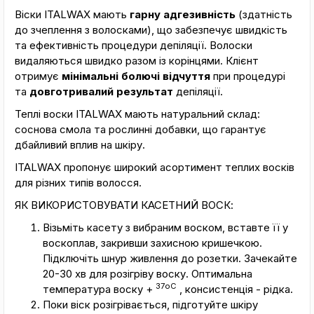
Віски ITALWAX мають
гарну адгезивність
(здатність
до зчеплення з волосками), що забезпечує швидкість
та ефективність процедури депіляції. Волоски
видаляються швидко разом із корінцями. Клієнт
отримує
мінімальні болючі відчуття
при процедурі
та
довготривалий результат
депіляції.
Теплі воски ITALWAX мають натуральний склад:
соснова смола та рослинні добавки, що гарантує
дбайливий вплив на шкіру.
ITALWAX пропонує широкий асортимент теплих восків
для різних типів волосся.
ЯК ВИКОРИСТОВУВАТИ КАСЕТНИЙ ВОСК:
Візьміть касету з вибраним воском, вставте її у
воскоплав, закривши захисною кришечкою.
Підключіть шнур живлення до розетки. Зачекайте
20-30 хв для розігріву воску. Оптимальна
37оС
температура воску +
, консистенція - рідка.
Поки віск розігрівається, підготуйте шкіру