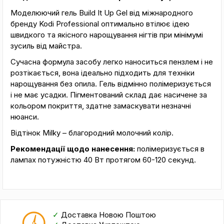
Моделюючий гель Build It Up Gel від міжнародного
бренду Kodi Professional оптимально втілює ідею
швидкого та якісного нарощування нігтів при мінімумі
зусиль від майстра.
Сучасна формула засобу легко наноситься пензлем і не
розтікається, вона ідеально підходить для техніки
нарощування без опила. Гель відмінно полімеризується
і не має усадки. Пігментований склад дає насичене за
кольором покриття, здатне замаскувати незначні
нюанси.
Відтінок Milky – благородний молочний колір.
Рекомендації щодо нанесення:
полімеризується в
лампах потужністю 40 Вт протягом 60-120 секунд.
✓
Доставка Новою Поштою