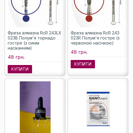
Фреза алмазна RcR 243LX
Фреза алмазна RcR 243
023B Полум'я торнадо
023R Полум'я гостре (з
гостре (з синім
червоною насічкою)
насіканням)
48 грн.
48 грн.
КУПИТИ
КУПИТИ