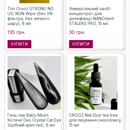
Топ Crooz STRONG NO
Універсальний засіб-
UV, NON Wipe (без УФ-
концентрат для
фільтра, без липкого
дезінфекції NANOsteril
шару), 8 мл
STALEKS PRO, 15 мл
135 грн.
30 грн.
КУПИТИ
КУПИТИ
Гель-лак Baby Moon
CROOZ Nail Elixir tea tree
Котяче Око Crystal Cat Eye
для лікування оніхолізису,
(срібний кристал), 6 мл
15 мл