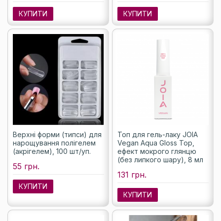
КУПИТИ
КУПИТИ
Верхні форми (типси) для
Топ для гель-лаку JOIA
нарощування полігелем
Vegan Aqua Gloss Top,
(акрігелем), 100 шт/уп.
ефект мокрого глянцю
(без липкого шару), 8 мл
55 грн.
131 грн.
КУПИТИ
КУПИТИ