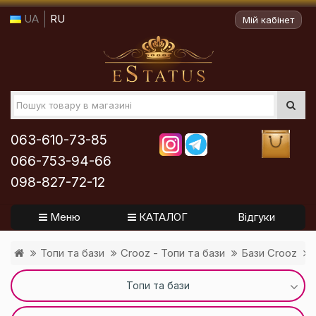
UA
RU
Мій кабінет
063-610-73-85
066-753-94-66
098-827-72-12
Меню
КАТАЛОГ
Відгуки
Топи та бази
Crooz - Топи та бази
Бази Crooz
Топи та бази