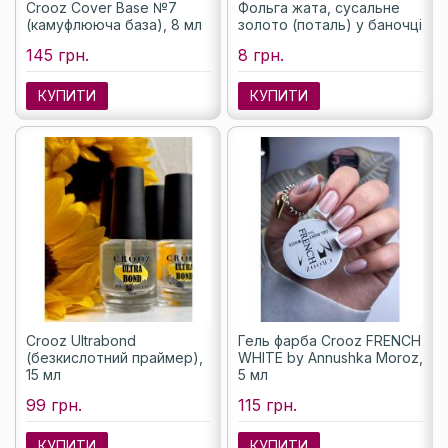
Crooz Cover Base №7
Фольга жата, сусальне
(камуфлююча база), 8 мл
золото (поталь) у баночці
145 грн.
8 грн.
КУПИТИ
КУПИТИ
Crooz Ultrabond
Гель фарба Crooz FRENCH
(безкислотний праймер),
WHITE by Annushka Moroz,
15 мл
5 мл
99 грн.
115 грн.
КУПИТИ
КУПИТИ