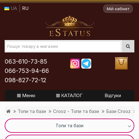
UA
RU
Мій кабінет
063-610-73-85
066-753-94-66
098-827-72-12
Меню
КАТАЛОГ
Відгуки
Топи та бази
Crooz - Топи та бази
Бази Crooz
Топи та бази