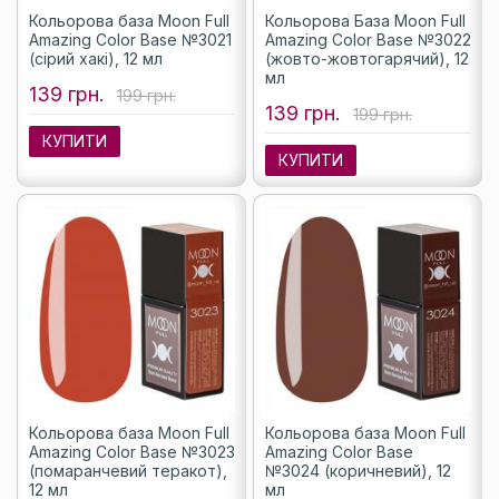
Кольорова база Moon Full
Кольорова База Moon Full
Amazing Color Base №3021
Amazing Color Base №3022
(сірий хакі), 12 мл
(жовто-жовтогарячий), 12
мл
139 грн.
199 грн.
139 грн.
199 грн.
КУПИТИ
КУПИТИ
Кольорова база Moon Full
Кольорова база Moon Full
Amazing Color Base №3023
Amazing Color Base
(помаранчевий теракот),
№3024 (коричневий), 12
12 мл
мл