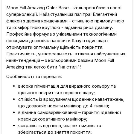
Moon Full Amazing Color Base – кольорові бази з нової
суперколекції. Найактуальніша палітра! Елегантний
флакон з двома кришечками - стильною прямокутною
та комфортною круглою - відмінна риса дизайну.
Професійна формула з унікальними технологічними
новаціями дозволяє наносити базу в один шар і
отримувати оптимальну щільність покриття.
Практичність, універсальність, втілення найсучасніших
нейл-тенденцій – з кольоровими базами Moon Full
Amazing так легко бути "на стилі"!
Особливості та переваги:
висока пігментація для виразного кольору та
щільного покриття з першого шару;
стійкість із врахуванням щоденних навантажень,
що дозволяє носити манікюр до 4 тижнів;
відмінне самовирівнювання – гарантія ідеальної
краси декоративного манікюру;
яскравість відтінків, яка не тьмяніє та
зберігається до зняття покриття;