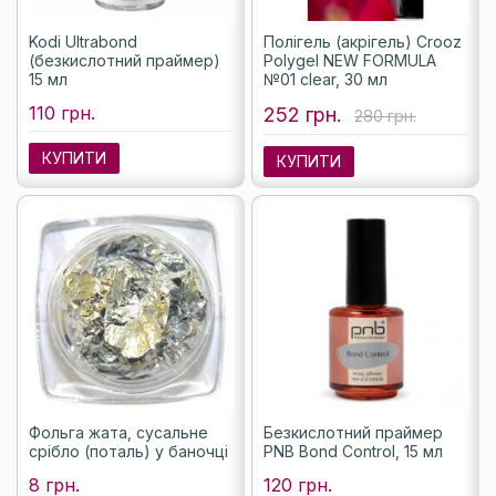
Kodi Ultrabond
Полігель (акрігель) Crooz
(безкислотний праймер)
Polygel NEW FORMULA
15 мл
№01 clear, 30 мл
110 грн.
252 грн.
280 грн.
КУПИТИ
КУПИТИ
Фольга жата, сусальне
Безкислотний праймер
срібло (поталь) у баночці
PNB Bond Control, 15 мл
8 грн.
120 грн.