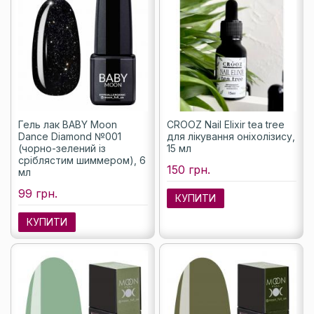
Гель лак BABY Moon
CROOZ Nail Elixir tea tree
Dance Diamond №001
для лікування оніхолізису,
(чорно-зелений із
15 мл
сріблястим шиммером), 6
150 грн.
мл
99 грн.
КУПИТИ
КУПИТИ