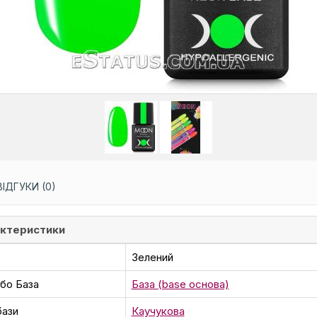
ВІДГУКИ (0)
ктеристики
Зелений
або База
База (base основа)
бази
Каучукова