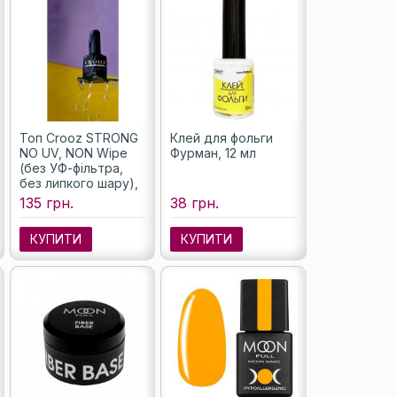
Топ Crooz STRONG
Клей для фольги
NO UV, NON Wipe
Фурман, 12 мл
(без УФ-фільтра,
без липкого шару),
8 мл
135 грн.
38 грн.
КУПИТИ
КУПИТИ