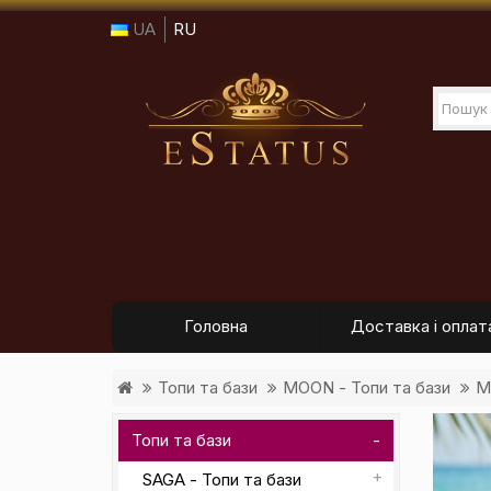
UA
RU
Головна
Доставка і оплат
Топи та бази
MOON - Топи та бази
M
Топи та бази
SAGA - Топи та бази