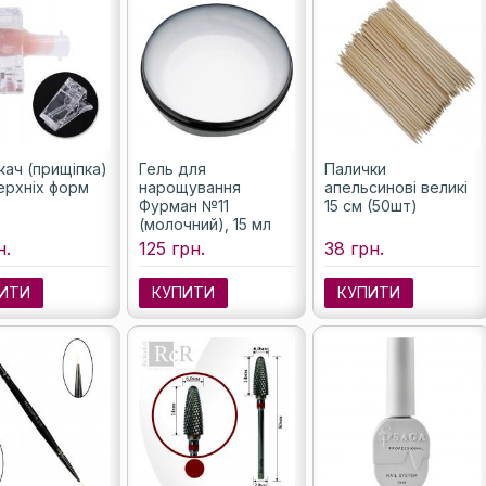
кач (прищіпка)
Гель для
Палички
ерхніх форм
нарощування
апельсинові великі
Фурман №11
15 см (50шт)
(молочний), 15 мл
н.
125 грн.
38 грн.
ИТИ
КУПИТИ
КУПИТИ