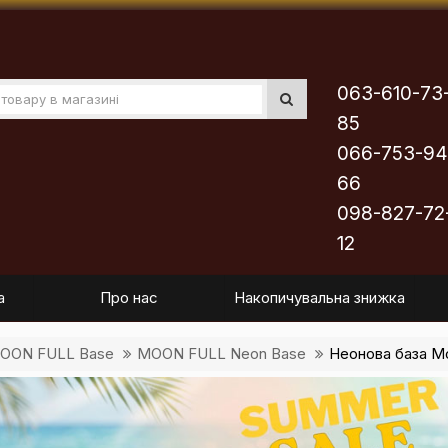
063-610-73
85
066-753-94
66
098-827-72
12
а
Про нас
Накопичувальна знижка
OON FULL Base
MOON FULL Neon Base
Неонова база Mo