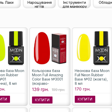
ль Лаки
Нарощування
Інструменти
Обладн
нігтів
для манікюру
ва база Moon
Кольорова база
Неонова база Moon
Neon Rubber
Moon Full Amazing
Full Neon Rubber
№01
Color Base №3001
Base №02 (жовта),
нна), 8 мл
(яскраво-
8 мл
червоний), 12 мл
рн.
170 грн.
139 грн.
199 грн.
ИТИ
КУПИТИ
КУПИТИ