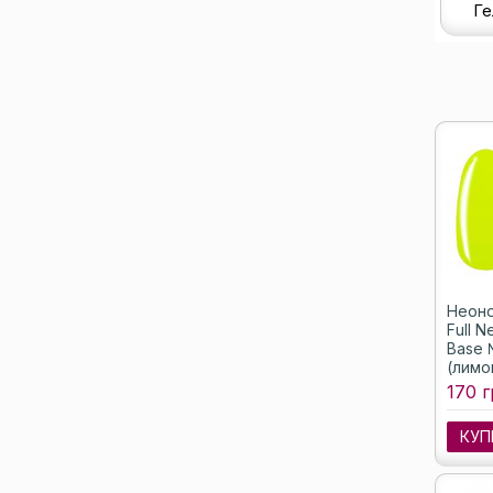
Ге
Неоно
Full 
Base 
(лимо
170 г
КУП