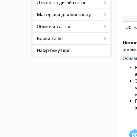
Декор та дизайн нігтів
Матеріали для манікюру
Обличчя та тіло
Об `
Брови та вії
Неоно
ідеаль
Набір біжутерії
Основн
З
у
н