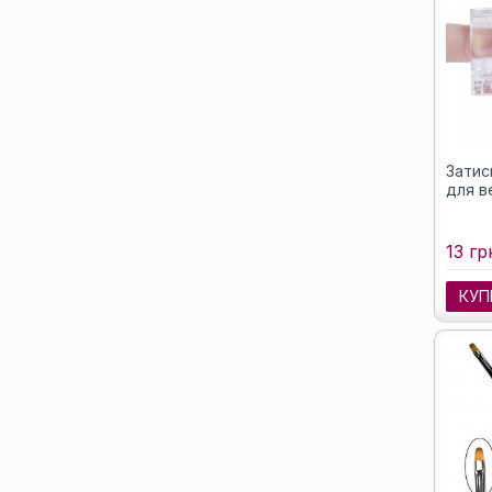
Затис
для в
13 гр
КУП