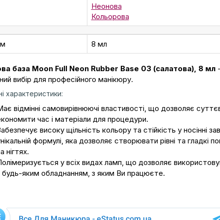
Неонова
Кольорова
єм
8 мл
ва база Moon Full Neon Rubber Base 03 (салатова), 8 мл
-
ний вибір для професійного манікюру.
і характеристики:
Має відмінні самовирівнюючі властивості, що дозволяє суттє
економити час і матеріали для процедури.
абезпечує високу щільність кольору та стійкість у носінні за
нікальній формулі, яка дозволяє створювати рівні та гладкі по
а нігтях.
Полімеризується у всіх видах ламп, що дозволяє використовув
з будь-яким обладнанням, з яким Ви працюєте.