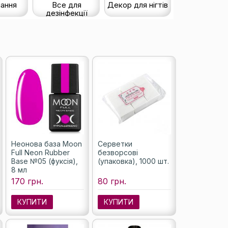
ання
Все для
Декор для нігтів
дезінфекції
Неонова база Moon
Серветки
Full Neon Rubber
безворсові
Base №05 (фуксія),
(упаковка), 1000 шт.
8 мл
170 грн.
80 грн.
КУПИТИ
КУПИТИ