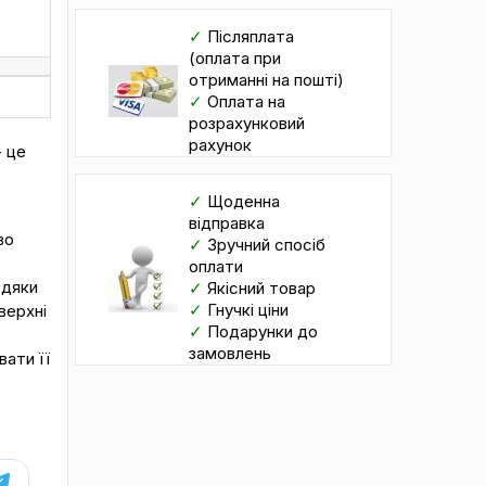
✓
Післяплата
(оплата при
отриманні на пошті)
✓
Оплата на
розрахунковий
рахунок
 це
✓
Щоденна
відправка
во
✓
Зручний спосіб
оплати
вдяки
✓
Якісний товар
✓
Гнучкі ціни
верхні
✓
Подарунки до
замовлень
ати її