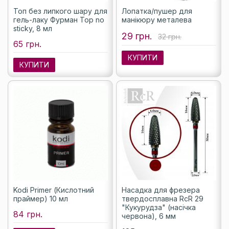
Топ без липкого шару для
Лопатка/пушер для
гель-лаку Фурман Top no
манікюру металева
sticky, 8 мл
29 грн.
32 грн.
65 грн.
КУПИТИ
КУПИТИ
Kodi Primer (Кислотний
Насадка для фрезера
праймер) 10 мл
твердосплавна RcR 29
"Кукурудза" (насічка
84 грн.
червона), 6 мм