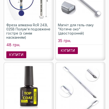
Фреза алмазна RcR 243L
Магніт для гель-лаку
025B Полум'я подовжене
"Котяче око"
гостре (з синім
(двосторонній)
насіканням)
35 грн.
48 грн.
КУПИТИ
КУПИТИ