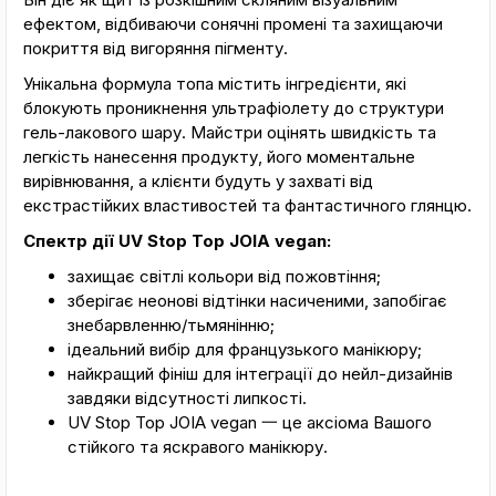
ефектом, відбиваючи сонячні промені та захищаючи
покриття від вигоряння пігменту.
Унікальна формула топа містить інгредієнти, які
блокують проникнення ультрафіолету до структури
гель-лакового шару. Майстри оцінять швидкість та
легкість нанесення продукту, його моментальне
вирівнювання, а клієнти будуть у захваті від
екстрастійких властивостей та фантастичного глянцю.
Спектр дії UV Stop Top JOIA vegan:
захищає світлі кольори від пожовтіння;
зберігає неонові відтінки насиченими, запобігає
знебарвленню/тьмянінню;
ідеальний вибір для французького манікюру;
найкращий фініш для інтеграції до нейл-дизайнів
завдяки відсутності липкості.
UV Stop Top JOIA vegan 一 це аксіома Вашого
стійкого та яскравого манікюру.