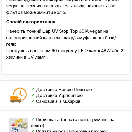
vegan на темних відтінках гель-лаків, наявність UV-
фільтра може змінити колір.
Спосіб використання:
Нанесіть тонкий шар UV Stop Top JOIA vegan на
полімеризований шар гель-лаку/камуфлюючої бази/
гелю.
Просушіть протягом 60 секунд у LED-лампі 48W або 2
хвилини в UV-лампі.
✓
Доставка Новою Поштою
✓
Доставка Укрпоштою
✓
Самовивіз із м.Харків
✓
Післяплата (оплата при отриманні на
пошті)
✓
Оплата на розрахунковий рахунок