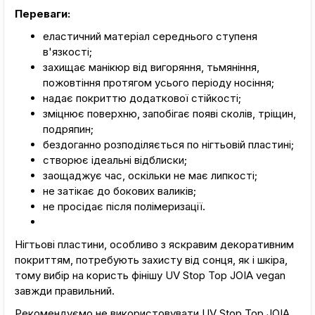
Переваги:
еластичний матеріал середнього ступеня
в'язкості;
захищає манікюр від вигоряння, тьмяніння,
пожовтіння протягом усього періоду носіння;
надає покриттю додаткової стійкості;
зміцнює поверхню, запобігає появі сколів, тріщин,
подряпин;
бездоганно розподіляється по нігтьовій пластині;
створює ідеальні відблиски;
заощаджує час, оскільки не має липкості;
не затікає до бокових валиків;
не просідає після полімеризації.
Нігтьові пластини, особливо з яскравим декоративним
покриттям, потребують захисту від сонця, як і шкіра,
тому вибір на користь фінішу UV Stop Top JOIA vegan
завжди правильний.
Рекомендуємо не використовувати UV Stop Top JOIA