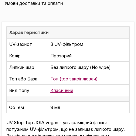
Умови доставки та оплати
Характеристики
UV-захист
З UV-фільтром
Колір
Прозорий
Липкий шар
Без липкого шару (No wipe)
Топ або База
Топ (top закріплювач)
Вид топу
Класичний
Об `єм
8 мл
UV Stop Top JOIA vegan - ультраміцний фініш з
потужним UV-фільтром, що не залишає липкого шару.
Він діє як щит із розкішним скляним візуальним