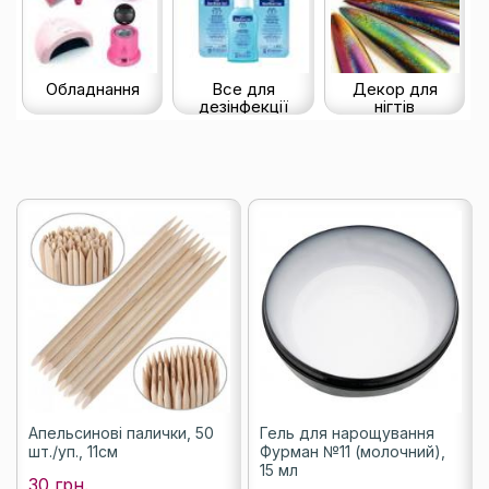
Обладнання
Все для
Декор для
дезінфекції
нігтів
Апельсинові палички, 50
Гель для нарощування
шт./уп., 11см
Фурман №11 (молочний),
15 мл
30 грн.