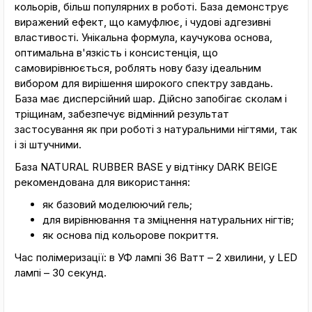
кольорів, більш популярних в роботі. База демонструє
виражений ефект, що камуфлює, і чудові адгезивні
властивості. Унікальна формула, каучукова основа,
оптимальна в'язкість і консистенція, що
самовирівнюється, роблять нову базу ідеальним
вибором для вирішення широкого спектру завдань.
База має дисперсійний шар. Дійсно запобігає сколам і
тріщинам, забезпечує відмінний результат
застосування як при роботі з натуральними нігтями, так
і зі штучними.
База NATURAL RUBBER BASE у відтінку DARK BEIGE
рекомендована для використання:
як базовий моделюючий гель;
для вирівнювання та зміцнення натуральних нігтів;
як основа під кольорове покриття.
Час полімеризації: в УФ лампі 36 Ватт – 2 хвилини, у LED
лампі – 30 секунд.