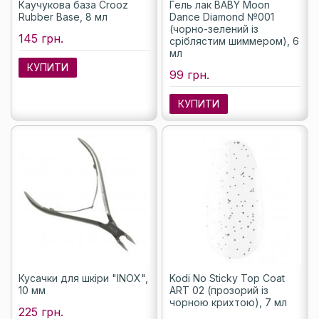
Каучукова база Crooz
Гель лак BABY Moon
Rubber Base, 8 мл
Dance Diamond №001
(чорно-зелений із
145 грн.
сріблястим шиммером), 6
мл
КУПИТИ
99 грн.
КУПИТИ
Кусачки для шкіри "INOX",
Kodi No Sticky Top Coat
10 мм
ART 02 (прозорий із
чорною крихтою), 7 мл
225 грн.