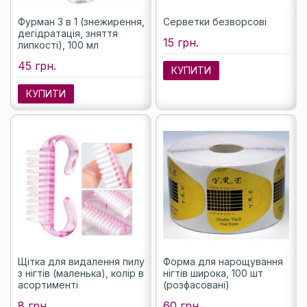
Фурман 3 в 1 (знежирення,
Серветки безворсові
дегідратація, зняття
15 грн.
липкості), 100 мл
45 грн.
КУПИТИ
КУПИТИ
Щітка для видалення пилу
Форма для нарощування
з нігтів (маленька), колір в
нігтів широка, 100 шт
асортименті
(розфасовані)
8 грн.
60 грн.