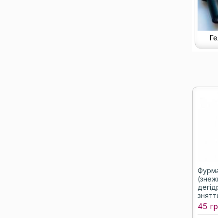
Ге
Фурма
(знеж
дегід
зняття
100 м
45 гр