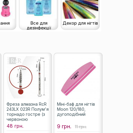
ання
Все для
Декор для нігтів
дезінфекції
Фреза алмазна RcR
Міні-баф для нігтів
243LX 023R Полум'я
Moon 120/180,
торнадо гостре (з
дугоподібний
червоною
насічкою)
48 грн.
9 грн.
11 грн.