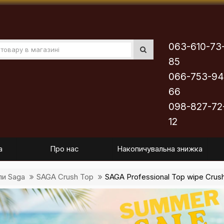
063-610-73
85
066-753-94
66
098-827-72
12
а
Про нас
Накопичувальна знижка
пи Saga
SAGA Crush Top
SAGA Professional Top wipe Crush