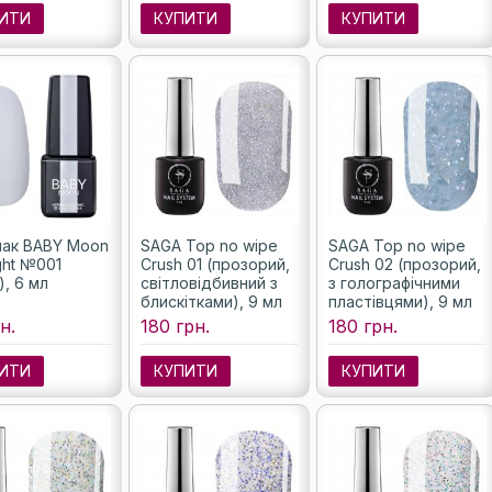
ИТИ
КУПИТИ
КУПИТИ
лак BABY Moon
SAGA Top no wipe
SAGA Top no wipe
ght №001
Crush 01 (прозорий,
Crush 02 (прозорий,
), 6 мл
світловідбивний з
з голографічними
блискітками), 9 мл
пластівцями), 9 мл
н.
180 грн.
180 грн.
ИТИ
КУПИТИ
КУПИТИ