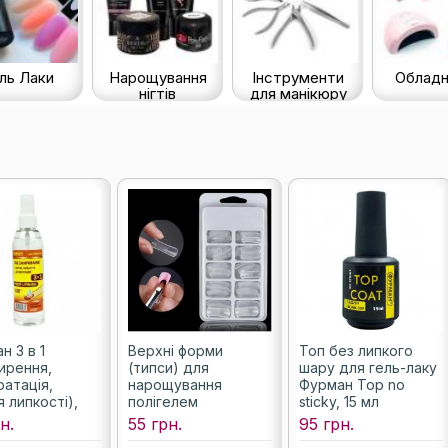
ль Лаки
Нарощування
Інструменти
Обладн
нігтів
для манікюру
н 3 в 1
Верхні форми
Топ без липкого
ирення,
(типси) для
шару для гель-лаку
ратація,
нарощування
Фурман Top no
 липкості),
полігелем
sticky, 15 мл
л
(акрігелем), 100 шт/
н.
55 грн.
95 грн.
уп.