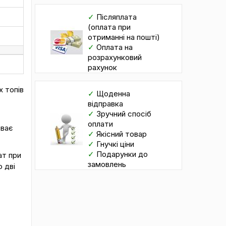
✓
Післяплата
(оплата при
отриманні на пошті)
✓
Оплата на
розрахунковий
рахунок
х топів
✓
Щоденна
відправка
✓
Зручний спосіб
оплати
иває
✓
Якісний товар
✓
Гнучкі ціни
✓
Подарунки до
ат при
замовлень
 дві