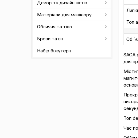
Декор та дизайн нігтів
Липк
Матеріали для манікюру
Топ 
Обличчя та тіло
Брови та вії
Об `
Набір біжутерії
SAGA p
для пр
Містит
магніт
основн
Прекра
викори
секунд
Топ бе
Час по
Об'єм: