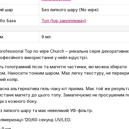
ий шар
Без липкого шару (No wipe)
або База
Топ (top закріплювач)
єм
9 мл
rofessional Top no wipe Church – унікальна серія декоративни
офесійного використання у нейл індустрії.
ь голограмний пісок та магнітні частинки, які можна збирати
ом. Наносити тонким шаром. Має легку текстуру, не перекр
ий колір.
сна альтернатива гель-лаку кіт призма. Має той же результ
станні магніту до цього топу. Замагнічуємо не просушеним по
и з кожного боку.
з липкого шару та має невеликий УФ-фільтр.
лімеризації 120/60 секунд UV/LED.
 9 мл