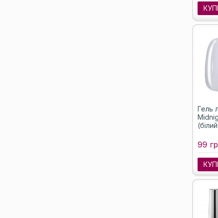
КУП
Гель 
Midni
(білий
99 гр
КУП