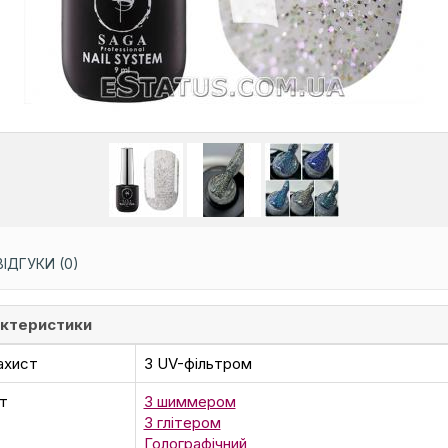
ВІДГУКИ (0)
ктеристики
ахист
З UV-фільтром
т
З шиммером
З глітером
Голографічний