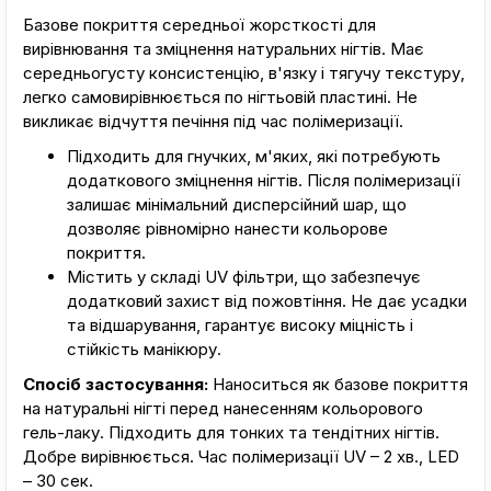
Базове покриття середньої жорсткості для
вирівнювання та зміцнення натуральних нігтів. Має
середньогусту консистенцію, в'язку і тягучу текстуру,
легко самовирівнюється по нігтьовій пластині. Не
викликає відчуття печіння під час полімеризації.
Підходить для гнучких, м'яких, які потребують
додаткового зміцнення нігтів. Після полімеризації
залишає мінімальний дисперсійний шар, що
дозволяє рівномірно нанести кольорове
покриття.
Містить у складі UV фільтри, що забезпечує
додатковий захист від пожовтіння. Не дає усадки
та відшарування, гарантує високу міцність і
стійкість манікюру.
Спосіб застосування:
Наноситься як базове покриття
на натуральні нігті перед нанесенням кольорового
гель-лаку. Підходить для тонких та тендітних нігтів.
Добре вирівнюється. Час полімеризації UV – 2 хв., LED
– 30 сек.