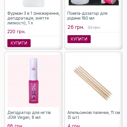
Фурман 3 в 1 (знежирення,
Помпа-дозатор для
дегідратація, зняття
рідини 180 мл
липкості), 1 л
26 грн.
33 грн.
220 грн.
КУПИТИ
КУПИТИ
Дегідратор для нігтів
Апельсинові палички, 11 см
JOIA Vegan, 8 мл
(5 шт)
68 грн.
4 грн.