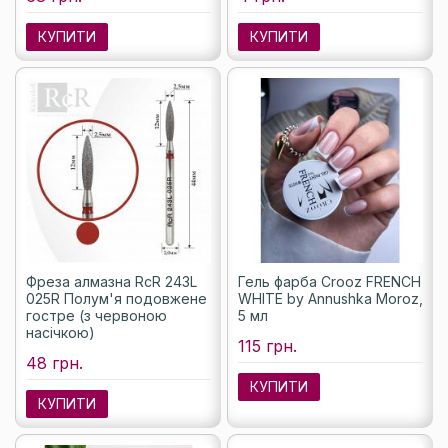
КУПИТИ
КУПИТИ
Фреза алмазна RcR 243L
Гель фарба Crooz FRENCH
025R Полум'я подовжене
WHITE by Annushka Moroz,
гостре (з червоною
5 мл
насічкою)
115 грн.
48 грн.
КУПИТИ
КУПИТИ