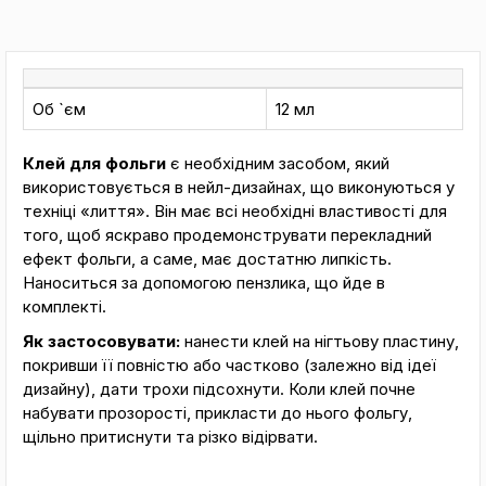
Об `єм
12 мл
Клей для фольги
є необхідним засобом, який
використовується в нейл-дизайнах, що виконуються у
техніці «лиття». Він має всі необхідні властивості для
того, щоб яскраво продемонструвати перекладний
ефект фольги, а саме, має достатню липкість.
Наноситься за допомогою пензлика, що йде в
комплекті.
Як застосовувати:
нанести клей на нігтьову пластину,
покривши її повністю або частково (залежно від ідеї
дизайну), дати трохи підсохнути. Коли клей почне
набувати прозорості, прикласти до нього фольгу,
щільно притиснути та різко відірвати.