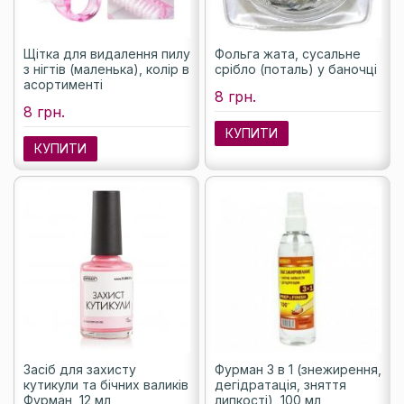
Щітка для видалення пилу
Фольга жата, сусальне
з нігтів (маленька), колір в
срібло (поталь) у баночці
асортименті
8 грн.
8 грн.
КУПИТИ
КУПИТИ
Засіб для захисту
Фурман 3 в 1 (знежирення,
кутикули та бічних валиків
дегідратація, зняття
Фурман, 12 мл
липкості), 100 мл