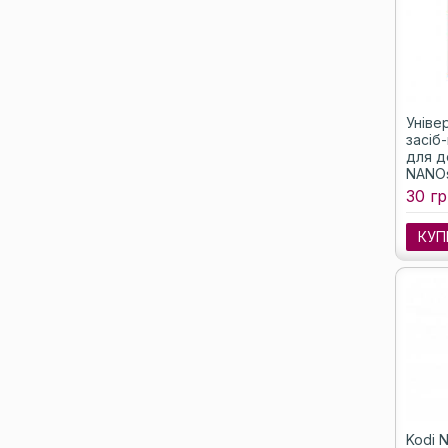
Уніве
засіб
для д
NANOs
PRO, 
30 гр
КУП
Kodi N