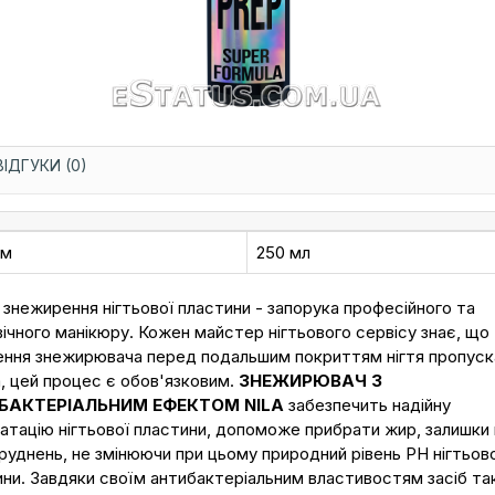
ВІДГУКИ (0)
єм
250 мл
 знежирення нігтьової пластини - запорука професійного та
ічного манікюру. Кожен майстер нігтьового сервісу знає, що
ення знежирювача перед подальшим покриттям нігтя пропуск
, цей процес є обов'язковим.
ЗНЕЖИРЮВАЧ З
БАКТЕРІАЛЬНИМ ЕФЕКТОМ NILA
забезпечить надійну
атацію нігтьової пластини, допоможе прибрати жир, залишки 
руднень, не змінюючи при цьому природний рівень PH нігтьово
ни. Завдяки своїм антибактеріальним властивостям засіб т