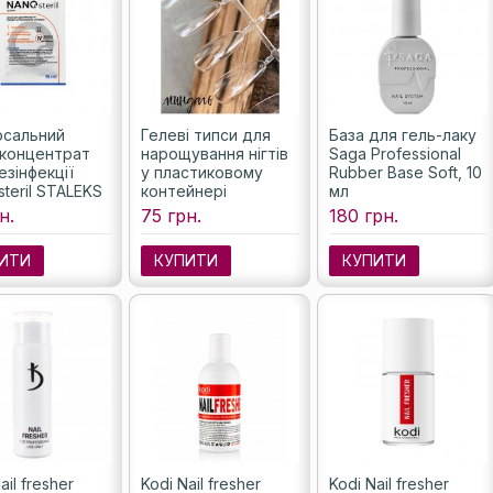
рсальний
Гелеві типси для
База для гель-лаку
-концентрат
нарощування нігтів
Saga Professional
езінфекції
у пластиковому
Rubber Base Soft, 10
teril STALEKS
контейнері
мл
15 мл
(Міндаль), 240 шт.
н.
75 грн.
180 грн.
ИТИ
КУПИТИ
КУПИТИ
ail fresher
Kodi Nail fresher
Kodi Nail fresher