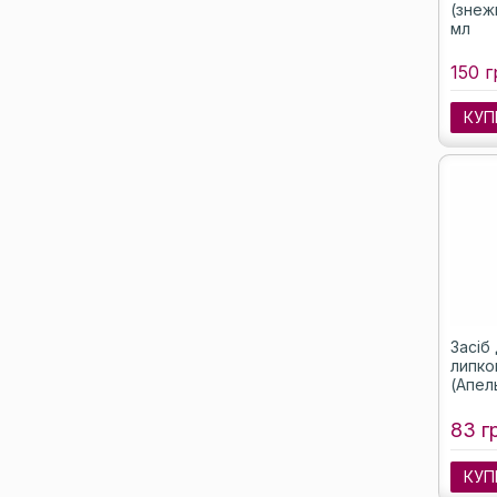
(знеж
мл
150 г
КУП
Засіб
липко
(Апел
83 г
КУП