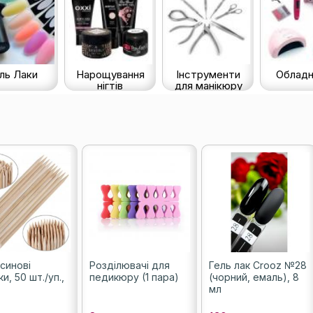
ль Лаки
Нарощування
Інструменти
Обладн
нігтів
для манікюру
синові
Розділювачі для
Гель лак Crooz №28
и, 50 шт./уп.,
педикюру (1 пара)
(чорний, емаль), 8
мл