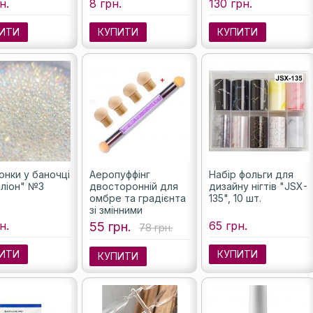
н.
8 грн.
130 грн.
ИТИ
КУПИТИ
КУПИТИ
онки у баночці
Аеропуффінг
Набір фольги для
ліон" №3
двосторонній для
дизайну нігтів "JSX-
омбре та градієнта
135", 10 шт.
зі змінними
спонжами (колір
н.
65 грн.
55 грн.
78 грн.
фіолетовий)
ИТИ
КУПИТИ
КУПИТИ