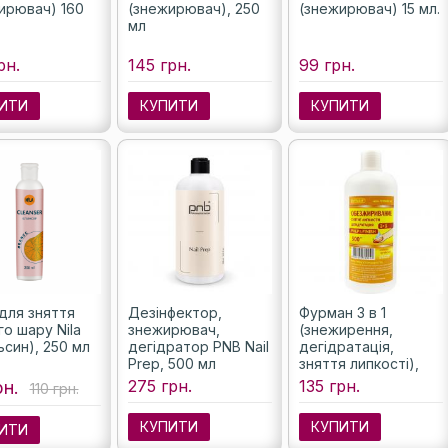
ирювач) 160
(знежирювач), 250
(знежирювач) 15 мл.
мл
рн.
145 грн.
99 грн.
ИТИ
КУПИТИ
КУПИТИ
 для зняття
Дезінфектор,
Фурман 3 в 1
го шару Nila
знежирювач,
(знежирення,
ьсин), 250 мл
дегідратор PNB Nail
дегідратація,
Prep, 500 мл
зняття липкості),
500мл
275 грн.
135 грн.
рн.
110 грн.
КУПИТИ
КУПИТИ
ИТИ