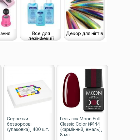
ання
Все для
Декор для нігтів
дезінфекції
Серветки
Гель лак Moon Full
безворсові
Classic Color №144
(упаковка), 400 шт.
(кармінний, емаль),
8 мл