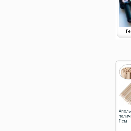
Ге
Апель
паличк
11см