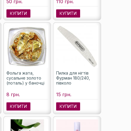
50 грн.
110 грн.
КУПИТИ
КУПИТИ
Фольга жата,
Пилка для нігтів
сусальне золото
Фурман 180/240,
(поталь) у баночці
півколо
8 грн.
15 грн.
КУПИТИ
КУПИТИ