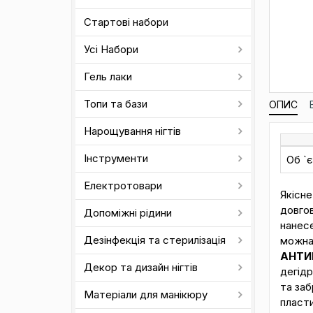
Стартові набори
Усі Набори
Гель лаки
Топи та бази
ОПИС
Нарощування нігтів
Інструменти
Об `
Електротовари
Якісне
довгов
Допоміжні рідини
нанес
Дезінфекція та стерилізація
можна
АНТИ
Декор та дизайн нігтів
дегідр
та заб
Матеріали для манікюру
пласти