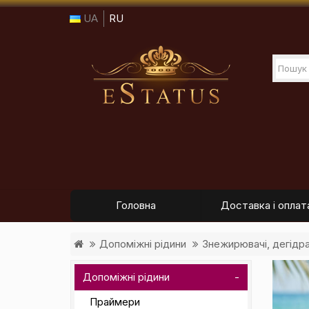
UA
RU
Головна
Доставка і оплат
Допоміжні рідини
Знежирювачі, дегідр
Допоміжні рідини
Праймери