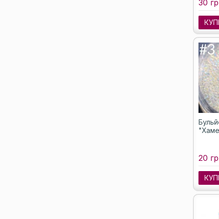
30 гр
КУП
Бульй
"Хаме
20 гр
КУП