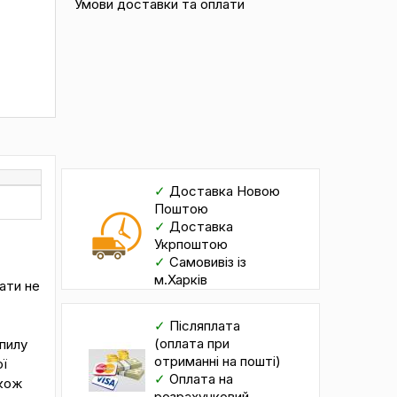
Умови доставки та оплати
✓
Доставка Новою
Поштою
✓
Доставка
Укрпоштою
✓
Самовивіз із
м.Харків
ати не
✓
Післяплата
(оплата при
пилу
отриманні на пошті)
ї
✓
Оплата на
акож
розрахунковий