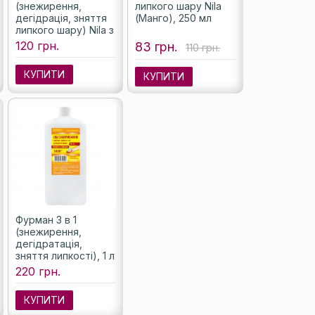
(знежирення,
липкого шару Nila
дегідрація, зняття
(Манго), 250 мл
липкого шару) Nila з
розпилювачем, 250
120 грн.
83 грн.
110 грн.
мл
КУПИТИ
КУПИТИ
Фурман 3 в 1
(знежирення,
дегідратація,
зняття липкості), 1 л
220 грн.
КУПИТИ