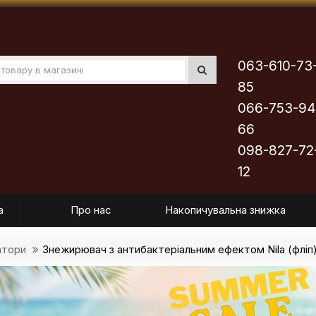
063-610-73
85
066-753-94
66
098-827-72
12
а
Про нас
Накопичувальна знижка
атори
Знежирювач з антибактеріальним ефектом Nila (фліп)