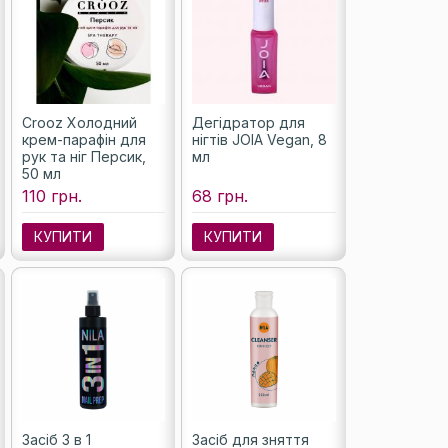
Crooz Холодний
Дегідратор для
крем-парафін для
нігтів JOIA Vegan, 8
рук та ніг Персик,
мл
50 мл
110 грн.
68 грн.
КУПИТИ
КУПИТИ
Засіб 3 в 1
Засіб для зняття