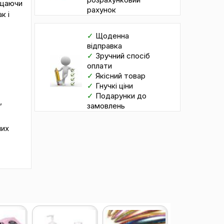
хищаючи
рахунок
к і
✓
Щоденна
відправка
✓
Зручний спосіб
оплати
✓
Якісний товар
✓
Гнучкі ціни
✓
Подарунки до
,
замовлень
мих