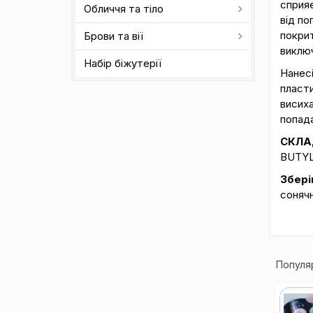
сприяє
Обличчя та тіло
від по
покрит
Брови та вії
виключ
Набір біжутерії
Нанесі
пласт
висиха
попада
СКЛА
BUTYL
Збері
сонячн
Популяр