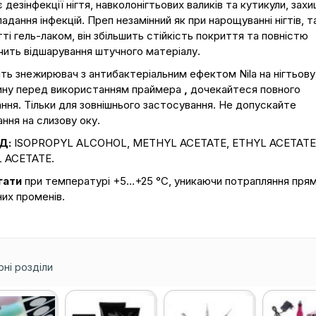
 дезінфекції нігтя, навколонігтьових валиків та кутикули, за
падання інфекцій. Преп незамінний як при нарощуванні нігтів, та
ті гель-лаком, він збільшить стійкість покриття та повністю
ить відшарування штучного матеріалу.
ть знежирювач з антибактеріальним ефектом Nila на нігтьову
ину перед використанням праймера
,
дочекайтеся повного
ння. Тільки для зовнішнього застосування. Не допускайте
ння на слизову оку.
Д:
ISOPROPYL ALCOHOL, METHYL ACETATE, ETHYL ACETATE
 ACETATE.
гати
при температурі +5…+25 °С, уникаючи потрапляння пря
их променів.
ні розділи