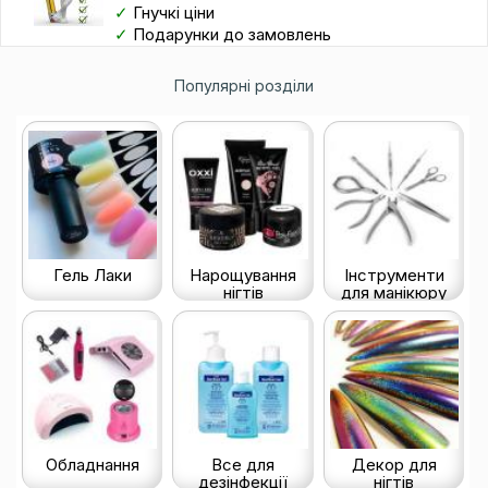
✓
Гнучкі ціни
✓
Подарунки до замовлень
Популярні розділи
Гель Лаки
Нарощування
Інструменти
нігтів
для манікюру
Обладнання
Все для
Декор для
дезінфекції
нігтів