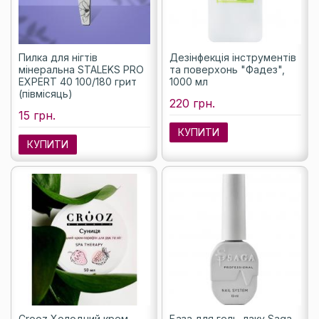
Пилка для нігтів
Дезінфекція інструментів
мінеральна STALEKS PRO
та поверхонь "Фадез",
EXPERT 40 100/180 грит
1000 мл
(півмісяць)
220 грн.
15 грн.
КУПИТИ
КУПИТИ
Crooz Холодний крем-
База для гель-лаку Saga