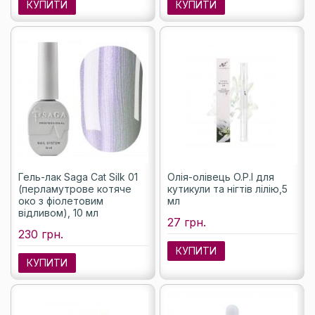
КУПИТИ
КУПИТИ
Гель-лак Saga Cat Silk 01
Олія-олівець O.P.I для
(перламутрове котяче
кутикули та нігтів лілію,5
око з фіолетовим
мл
відливом), 10 мл
27 грн.
230 грн.
КУПИТИ
КУПИТИ