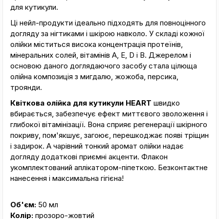
для кутикули.
Ці нейл-продукти ідеально підходять для повноцінного
догляду за нігтиками і шкірою навколо. У складі кожної
олійки міститься висока концентрація протеїнів,
мінеральних солей, вітамінів А, Е, D і В. Джерелом і
основою даного доглядаючого засобу стала цілюща
олійна композиція з мигдалю, жожоба, персика,
троянди.
Квіткова олійка для кутикули HEART
швидко
вбирається, забезпечує ефект миттєвого зволоження і
глибокої вітамінізації. Вона сприяє регенерації шкірного
покриву, пом'якшує, загоює, перешкоджає появі тріщин
і задирок. А чарівний тонкий аромат олійки надає
догляду додаткові приємні акценти. Флакон
укомплектований аплікатором-піпеткою. Безконтактне
нанесення і максимальна гігієна!
Об'єм:
50 мл
Колір:
прозоро-жовтий