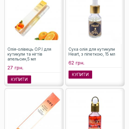
Олія-олівець O.P.I для
Суха олія для кутикули
кутикули та нігтів
Heart, з піпеткою, 15 мл
апельсин,5 мл
62 грн.
27 грн.
КУПИТИ
КУПИТИ