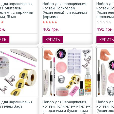
 для наращивания
Набор для наращивания
Набор дл
й Полигелем
ногтей Полигелем
ногтей П
гелем), с верхними
(Акригелем), с верхними
(Акригеле
ми, 15 мл
формами
верхними
рн.
465 грн.
490 грн.
ИТЬ
КУПИТЬ
КУПИТ
 для наращивания
Набор для наращивания
Набор дл
й гелем Saga
ногтей Полигелем и Гелем,
ногтей П
с верхними и бумажными
(Акригеле