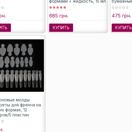
формами + жидкость, 15 мл
бумажным
жидкость,
рн.
685 грн.
475 грн.
ИТЬ
КУПИТЬ
КУПИТ
оновые молды
реты для френча на
их формах, 12
ров/5 пластин
н.