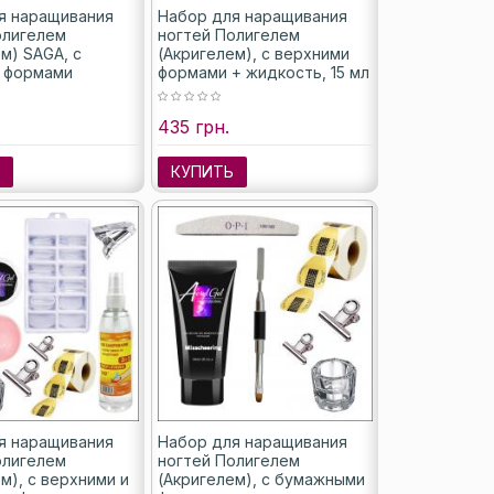
я наращивания
Набор для наращивания
олигелем
ногтей Полигелем
м) SAGA, с
(Акригелем), с верхними
 формами
формами + жидкость, 15 мл
435 грн.
Ь
КУПИТЬ
я наращивания
Набор для наращивания
олигелем
ногтей Полигелем
м), с верхними и
(Акригелем), с бумажными