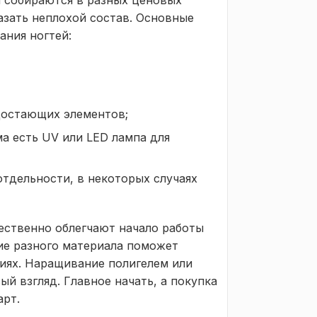
ы собираются в разных ценовых
зать неплохой состав. Основные
ания ногтей:
достающих элементов;
ма есть UV или LED лампа для
тдельности, в некоторых случаях
щественно облегчают начало работы
ние разного материала поможет
иях. Наращивание полигелем или
й взгляд. Главное начать, а покупка
арт.