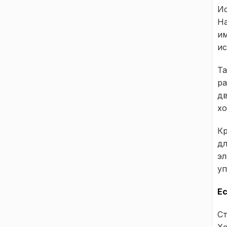
Ис
На
им
ис
Та
ра
дв
хо
Кр
дл
эл
уп
Ес
Ст