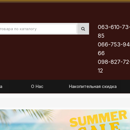
063-610-73
85
066-753-94
66
098-827-72
12
а
О Нас
Накопительная скидка