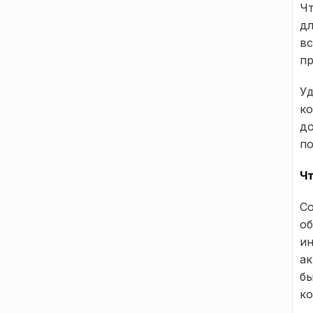
Чт
дл
вс
пр
Уд
ко
до
по
Ч
Со
об
ин
ак
бы
ко