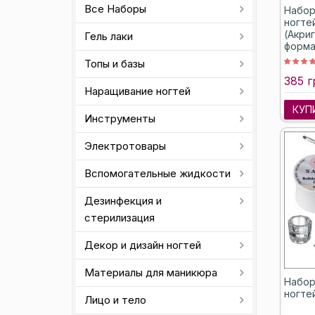
Все Наборы
Набор
ногте
(Акри
Гель лаки
форма
Топы и базы
385 г
Наращивание ногтей
КУП
Инструменты
Электротовары
Вспомогательные жидкости
Дезинфекция и
стерилизация
Декор и дизайн ногтей
Материалы для маникюра
Набор
ногте
Лицо и тело