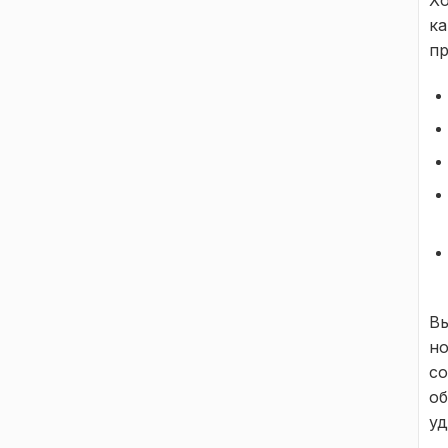
Хо
ка
пр
Вы
но
со
об
уд