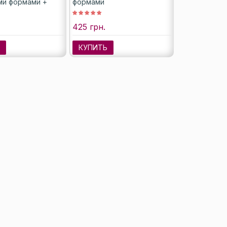
и формами +
формами
 15 мл
425 грн.
Ь
КУПИТЬ