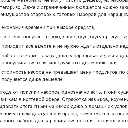
рошие материалы не могут стоить дешево, но набор
тегориях. Даже с ограниченным бюджетом можно зака
еимущества стартовых готовых наборов для наращив
экономия времени при выборе средств;
заказчик получает подходящие друг другу продукты;
приходит всё вместе и не нужно ждать отдельно не
набор позволяет сразу делать наращивание, если до
просушивания геля, инструменты для маникюра;
стоимость набора не превышает цену продуктов по о
получается даже дешевле.
года от покупки наборов однозначно есть, и они су
вичкам в ногтевой сфере. Отработка навыков, изуче
здавать элегантный маникюр даже в домашних услов
ычным гелем доступнее и проще, чем кажется на первы
ачного набора для наращивания ногтей – отличный ст