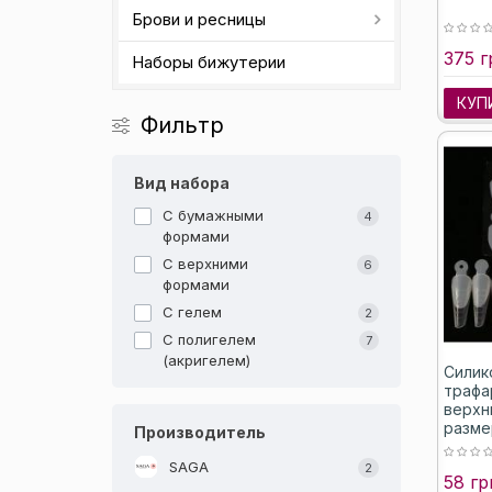
Брови и ресницы
375 г
Наборы бижутерии
КУП
Фильтр
Вид набора
С бумажными
4
формами
С верхними
6
формами
С гелем
2
С полигелем
7
(акригелем)
Силик
трафа
верхн
разме
Производитель
SAGA
2
58 гр