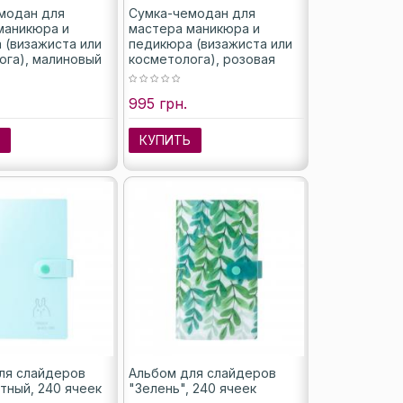
модан для
Сумка-чемодан для
маникюра и
мастера маникюра и
 (визажиста или
педикюра (визажиста или
ога), малиновый
косметолога), розовая
995 грн.
Ь
КУПИТЬ
ля слайдеров
Альбом для слайдеров
тный, 240 ячеек
"Зелень", 240 ячеек