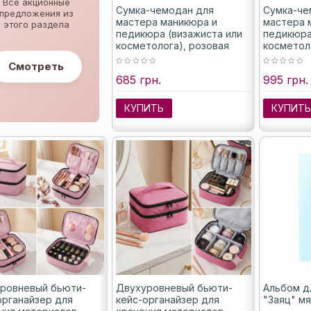
Все акционные
Сумка-чемодан для
Сумка-че
предложения из
мастера маникюра и
мастера 
этого раздела
педикюра (визажиста или
педикюра
косметолога), розовая
косметол
крокодил
Смотреть
685 грн.
995 грн.
КУПИТЬ
КУПИТ
ровневый бьюти-
Двухуровневый бьюти-
Альбом д
органайзер для
кейс-органайзер для
"Заяц" мя