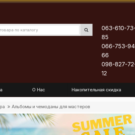
063-610-73
85
066-753-94
66
098-827-72
12
а
О Нас
Накопительная скидка
ра
Альбомы и чемоданы для мастеров