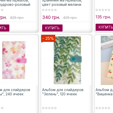
ния материалов,
хранения материалов,
пудрово-розовый
цвет розовый меланж
135 грн.
грн.
340 грн.
425 грн.
425 грн.
КУПИТ
ИТЬ
КУПИТЬ
- 25%
м для слайдеров
Альбом для слайдеров
Альбом д
ы", 240 ячеек
"Зелень", 120 ячеек
"Вишенка"