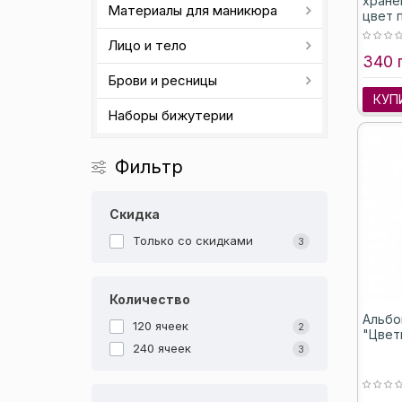
хране
Материалы для маникюра
цвет 
Лицо и тело
340 
Брови и ресницы
КУП
Наборы бижутерии
Фильтр
Скидка
Только со cкидками
3
Количество
Альбо
120 ячеек
2
"Цвет
240 ячеек
3