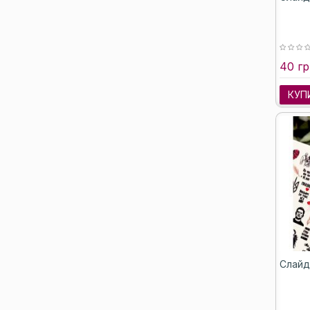
40 гр
КУП
Слайд