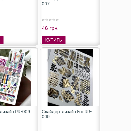
007
48 грн.
Ь
КУПИТЬ
дизайн RR-009
Слайдер-дизайн Foil RR-
009