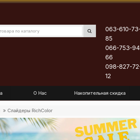
063-610-73
85
066-753-94
66
098-827-72
12
а
О Нас
Накопительная скидка
ы
Слайдеры RichColor