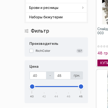
Брови и ресницы
Наборы бижутерии
Слайд
Фильтр
003
Производитель
RichColor
137
48 гр
КУП
Цена
-
грн.
40
42
44
46
48