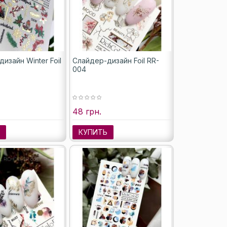
изайн Winter Foil
Слайдер-дизайн Foil RR-
004
48 грн.
Ь
КУПИТЬ