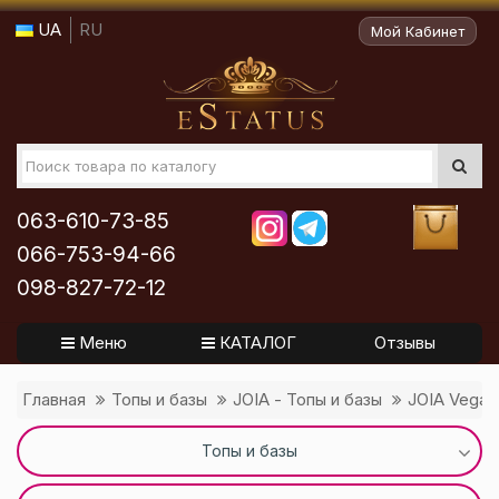
UA
RU
Мой Кабинет
063-610-73-85
066-753-94-66
098-827-72-12
Меню
КАТАЛОГ
Отзывы
Главная
Топы и базы
JOIA - Топы и базы
JOIA Vegan
Топы и базы