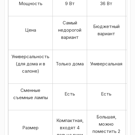
Мощность
9 Вт
36 Вт
Самый
Бюджетный
Цена
недорогой
вариант
вариант
Универсальность
Уд
(для дома и в
Только дома
Универсальная
п
салоне)
Сменные
Есть
Есть
съемные лампы
Большая,
Компактная,
можно
Размер
входят 4
поместить 2
пальца руки