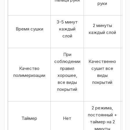
руки
3-5 минут
2 минуты
Время сушки
каждый
каждый слой
слой
При
С
соблюдении
Качественно
ге
Качество
правил
сушит все
пр
полимеризации
хорошее,
виды
все виды
покрытий
покрытий
п
2 режима,
постоянный +
Ес
Таймер
Нет
таймер на 2
минуты