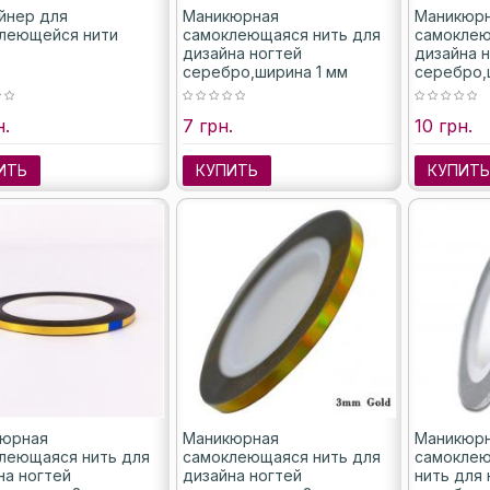
йнер для
Маникюрная
Маникюр
леющейся нити
самоклеющаяся нить для
самоклею
дизайна ногтей
дизайна 
серебро,ширина 1 мм
серебро,
н.
7 грн.
10 грн.
ИТЬ
КУПИТЬ
КУПИТ
юрная
Маникюрная
Маникюр
леющаяся нить для
самоклеющаяся нить для
самоклею
на ногтей
дизайна ногтей
нить для 