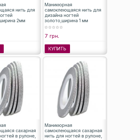
ная
Маникюрная
щаяся нить для
самоклеющаяся нить для
ногтей
дизайна ногтей
ширина 2мм
золото,ширина 1 мм
7 грн.
Ь
КУПИТЬ
ная
Маникюрная
щаяся сахарная
самоклеющаяся сахарная
ногтей в рулоне,
нить для ногтей в рулоне,