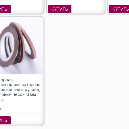
ИТЬ
КУПИТЬ
КУПИТ
юрная
леющаяся сахарная
ля ногтей в рулоне,
ловый песок, 3 мм
н.
ИТЬ