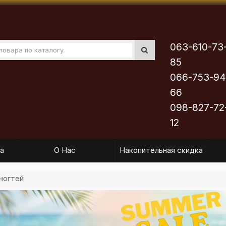
063-610-73
85
066-753-94
66
098-827-72
12
а
О Нас
Накопительная скидка
ногтей