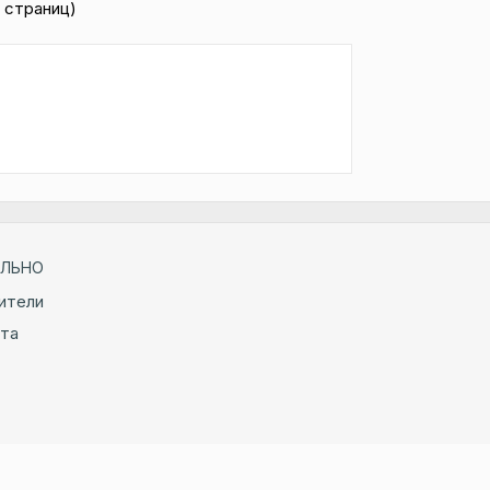
1 страниц)
ЛЬНО
ители
йта