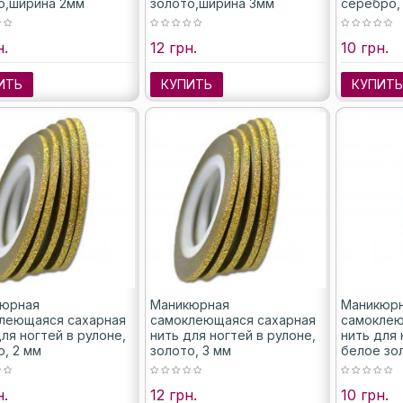
о,ширина 2мм
золото,ширина 3мм
серебро,
н.
12 грн.
10 грн.
ИТЬ
КУПИТЬ
КУПИТ
юрная
Маникюрная
Маникюр
леющаяся сахарная
самоклеющаяся сахарная
самоклею
ля ногтей в рулоне,
нить для ногтей в рулоне,
нить для 
о, 2 мм
золото, 3 мм
белое зо
н.
12 грн.
10 грн.