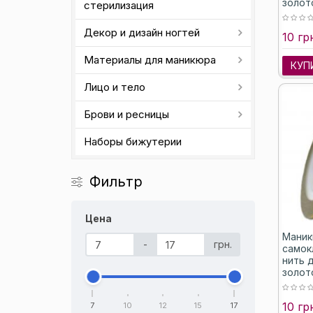
золот
стерилизация
Декор и дизайн ногтей
10 гр
Материалы для маникюра
КУП
Лицо и тело
Брови и ресницы
Наборы бижутерии
Фильтр
Цена
Маник
-
грн.
самок
нить д
золот
10 гр
7
10
12
15
17