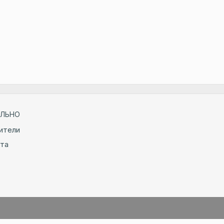
ЛЬНО
ители
йта