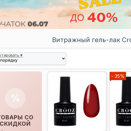
Витражный гель-лак Croo
ртировать▼
- 35%
%
ТОВАРЫ СО
СКИДКОЙ