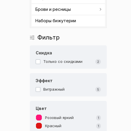
Брови и ресницы
Наборы бижутерии
Фильтр
Скидка
Только со cкидками
2
Эффект
Витражный
5
Цвет
Розовый яркий
1
Красный
1