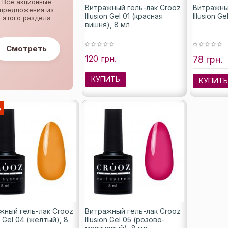
Все акционные
Витражный гель-лак Crooz
Витражны
предложения из
Illusion Gel 01 (красная
Illusion G
этого раздела
вишня), 8 мл
Смотреть
120 грн.
78 грн.
КУПИТЬ
КУПИТ
%
жный гель-лак Crooz
Витражный гель-лак Crooz
on Gel 04 (желтый), 8
Illusion Gel 05 (розово-