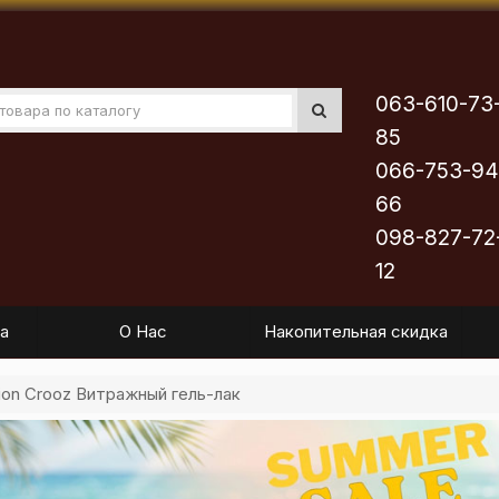
063-610-73
85
066-753-94
66
098-827-72
12
а
О Нас
Накопительная скидка
usion Crooz Витражный гель-лак