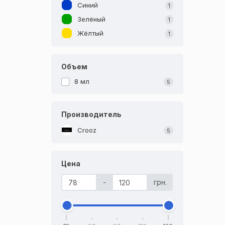
Синий
1
Зелёный
1
Жёлтый
1
Объем
8 мл
5
Производитель
Crooz
5
Цена
-
грн.